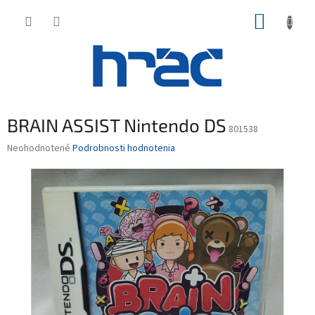
Prejsť
NÁKUP
na
obsah
KOŠÍK
BRAIN ASSIST Nintendo DS
801538
Priemerné
Neohodnotené
Podrobnosti hodnotenia
hodnotenie
produktu
je
0,0
z
5
hviezdičiek.