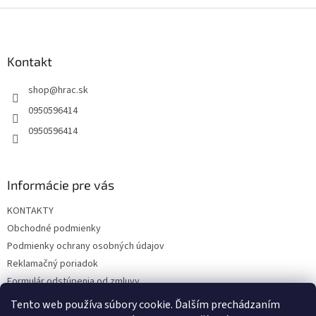
Z
á
p
ä
Kontakt
t
shop
@
hrac.sk
i
e
0950596414
0950596414
Informácie pre vás
KONTAKTY
Obchodné podmienky
Podmienky ochrany osobných údajov
Reklamačný poriadok
Formulár odstúpenia od zmluvy
Reklamačný formulár
Tento web používa súbory cookie. Ďalším prechádzaním