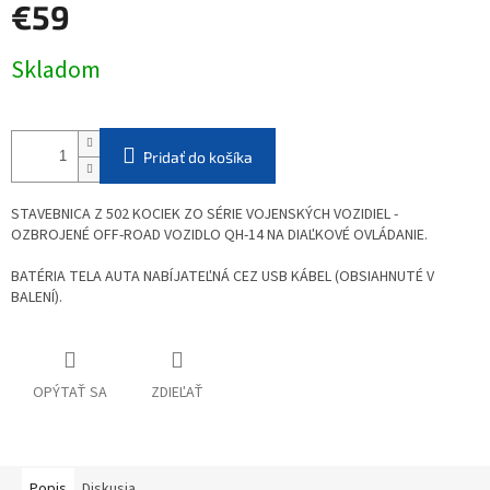
€59
Jednotková
Skladom
cena:
Pridať do košíka
STAVEBNICA Z 502 KOCIEK ZO SÉRIE VOJENSKÝCH VOZIDIEL -
OZBROJENÉ OFF-ROAD VOZIDLO QH-14 NA DIAĽKOVÉ OVLÁDANIE.
BATÉRIA TELA AUTA NABÍJATEĽNÁ CEZ USB KÁBEL (OBSIAHNUTÉ V
BALENÍ).
OPÝTAŤ SA
ZDIEĽAŤ
Popis
Diskusia