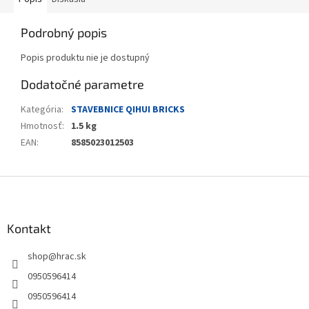
Podrobný popis
Popis produktu nie je dostupný
Dodatočné parametre
Kategória
:
STAVEBNICE QIHUI BRICKS
Hmotnosť
:
1.5 kg
EAN
:
8585023012503
Z
á
p
ä
Kontakt
t
shop
@
hrac.sk
i
e
0950596414
0950596414