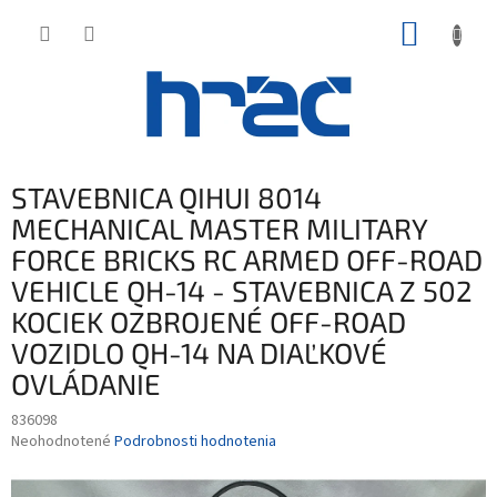
Prejsť
NÁKUP
na
obsah
KOŠÍK
STAVEBNICA QIHUI 8014
MECHANICAL MASTER MILITARY
FORCE BRICKS RC ARMED OFF-ROAD
VEHICLE QH-14 - STAVEBNICA Z 502
KOCIEK OZBROJENÉ OFF-ROAD
VOZIDLO QH-14 NA DIAĽKOVÉ
OVLÁDANIE
836098
Priemerné
Neohodnotené
Podrobnosti hodnotenia
hodnotenie
produktu