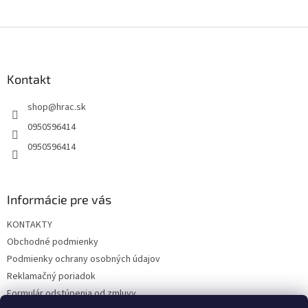
Z
á
p
ä
Kontakt
t
shop
@
hrac.sk
i
e
0950596414
0950596414
Informácie pre vás
KONTAKTY
Obchodné podmienky
Podmienky ochrany osobných údajov
Reklamačný poriadok
Formulár odstúpenia od zmluvy