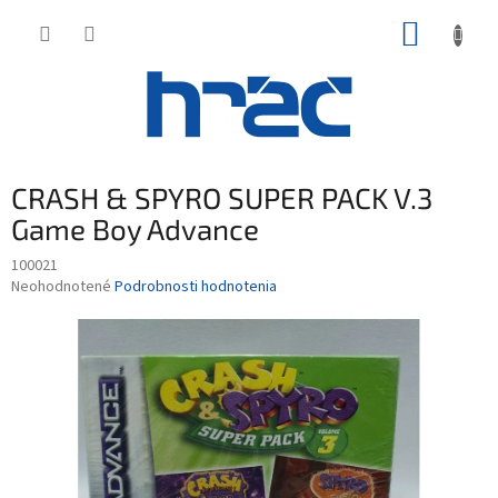
Prejsť
NÁKUP
na
obsah
KOŠÍK
CRASH & SPYRO SUPER PACK V.3
Game Boy Advance
100021
Priemerné
Neohodnotené
Podrobnosti hodnotenia
hodnotenie
produktu
je
0,0
z
5
hviezdičiek.