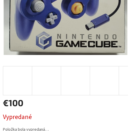
€100
Jednotková
Vypredané
cena:
Položka bola vypredaná…