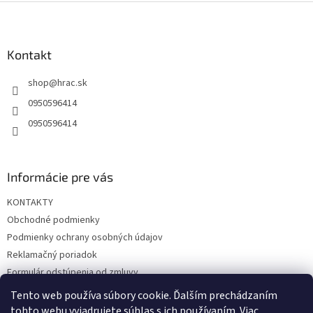
Z
á
p
ä
Kontakt
t
shop
@
hrac.sk
i
e
0950596414
0950596414
Informácie pre vás
KONTAKTY
Obchodné podmienky
Podmienky ochrany osobných údajov
Reklamačný poriadok
Formulár odstúpenia od zmluvy
Reklamačný formulár
Tento web používa súbory cookie. Ďalším prechádzaním
tohto webu vyjadrujete súhlas s ich používaním. Viac