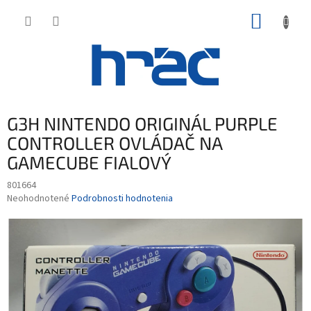
Prejsť
NÁKUP
na
obsah
KOŠÍK
G3H NINTENDO ORIGINÁL PURPLE
CONTROLLER OVLÁDAČ NA
GAMECUBE FIALOVÝ
801664
Priemerné
Neohodnotené
Podrobnosti hodnotenia
hodnotenie
produktu
je
0,0
z
5
hviezdičiek.