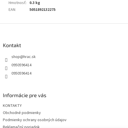
Hmotnosť
:
0.3 kg
EAN
:
5051892132275
Z
á
p
ä
Kontakt
t
shop
@
hrac.sk
i
e
0950596414
0950596414
Informácie pre vás
KONTAKTY
Obchodné podmienky
Podmienky ochrany osobných údajov
Reklamačný poriadok