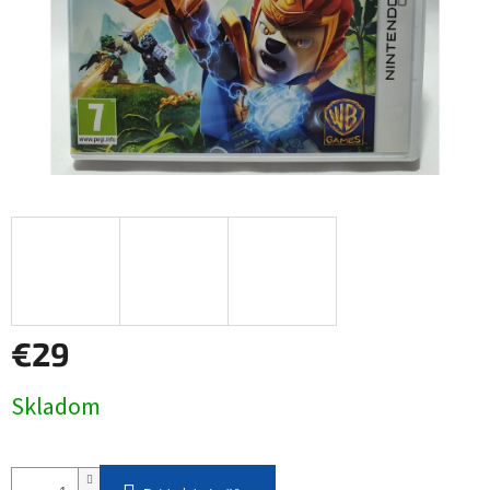
€29
Jednotková
Skladom
cena: