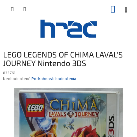
Prejsť
NÁKUP
na
obsah
KOŠÍK
LEGO LEGENDS OF CHIMA LAVAL'S
JOURNEY Nintendo 3DS
833761
Priemerné
Neohodnotené
Podrobnosti hodnotenia
hodnotenie
produktu
je
0,0
z
5
hviezdičiek.