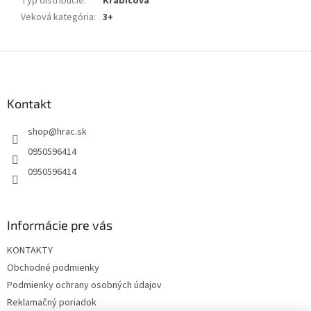
Typ distribúcie
:
Krabicová
Veková kategória
:
3+
Z
á
p
ä
Kontakt
t
shop
@
hrac.sk
i
e
0950596414
0950596414
Informácie pre vás
KONTAKTY
Obchodné podmienky
Podmienky ochrany osobných údajov
Reklamačný poriadok