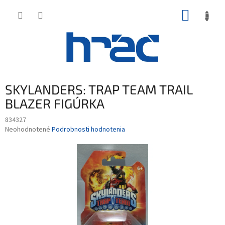
Prejsť
NÁKUP
na
obsah
KOŠÍK
SKYLANDERS: TRAP TEAM TRAIL
BLAZER FIGÚRKA
834327
Priemerné
Neohodnotené
Podrobnosti hodnotenia
hodnotenie
produktu
je
0,0
z
5
hviezdičiek.