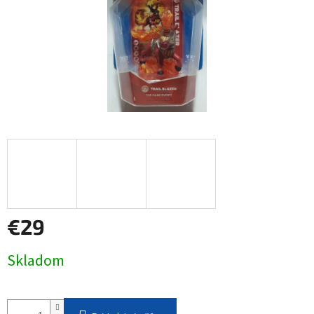
€29
Jednotková
Skladom
cena: