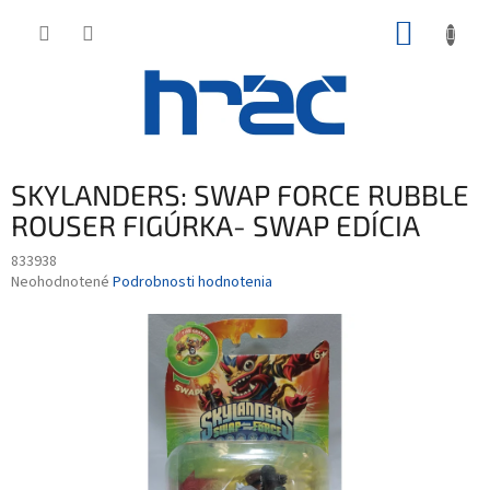
Prejsť
NÁKUP
na
obsah
KOŠÍK
SKYLANDERS: SWAP FORCE RUBBLE
ROUSER FIGÚRKA- SWAP EDÍCIA
833938
Priemerné
Neohodnotené
Podrobnosti hodnotenia
hodnotenie
produktu
je
0,0
z
5
hviezdičiek.