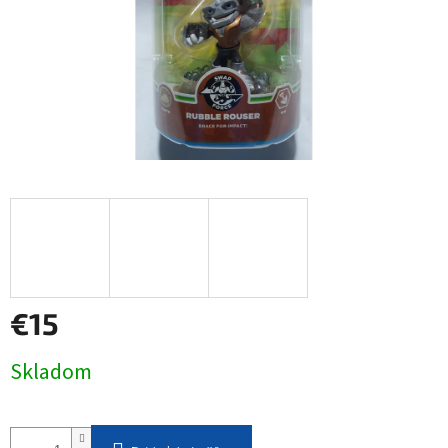
€15
Jednotková
Skladom
cena: