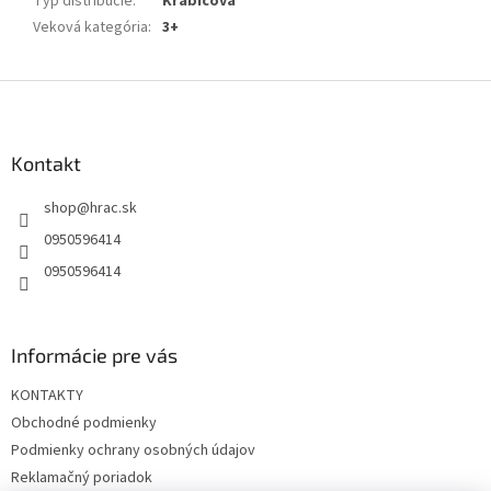
Typ distribúcie
:
Krabicová
Veková kategória
:
3+
Z
á
p
ä
Kontakt
t
shop
@
hrac.sk
i
e
0950596414
0950596414
Informácie pre vás
KONTAKTY
Obchodné podmienky
Podmienky ochrany osobných údajov
Reklamačný poriadok