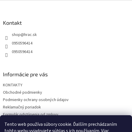
Z
á
p
ä
Kontakt
t
shop
@
hrac.sk
i
e
0950596414
0950596414
Informácie pre vás
KONTAKTY
Obchodné podmienky
Podmienky ochrany osobných údajov
Reklamačný poriadok
Formulár odstúpenia od zmluvy
Reklamačný formulár
Tento web používa súbory cookie. Ďalším prechádzaním
tohto webu vyjadrujete súhlas s ich používaním. Viac