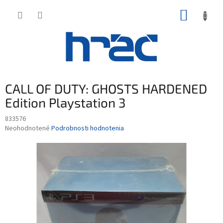
Prejsť
NÁKUP
na
obsah
KOŠÍK
CALL OF DUTY: GHOSTS HARDENED
Edition Playstation 3
833576
Priemerné
Neohodnotené
Podrobnosti hodnotenia
hodnotenie
produktu
je
0,0
z
5
hviezdičiek.