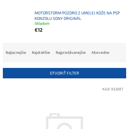
MOTORSTORM PÚZDRO Z UMELEJ KOŽE NA PSP
KONZOLU SONY ORIGINÁL
Skladom
€12
R
a
Najlacnejšie
Najdrahšie
Najpredávanejšie
Abecedne
d
e
n
OTVORIŤ FILTER
i
e
V
Kód:
832887
p
ý
r
p
o
i
d
s
u
p
k
r
t