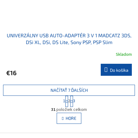
UNIVERZÁLNY USB AUTO-ADAPTÉR 3 V 1 MADCATZ 3DS,
DSi XL, DSi, DS Lite, Sony PSP, PSP Slim
Skladom
Do košíka
€16
NAČÍTAŤ 7 ĎALŠÍCH
S
1
2
3
t
O
r
31
položiek celkom
v
á
l
HORE
n
á
k
d
o
v
Z
a