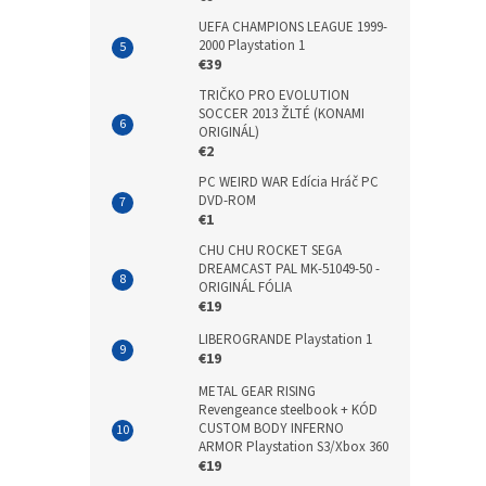
UEFA CHAMPIONS LEAGUE 1999-
2000 Playstation 1
€39
TRIČKO PRO EVOLUTION
SOCCER 2013 ŽLTÉ (KONAMI
ORIGINÁL)
€2
PC WEIRD WAR Edícia Hráč PC
DVD-ROM
€1
CHU CHU ROCKET SEGA
DREAMCAST PAL MK-51049-50 -
ORIGINÁL FÓLIA
€19
LIBEROGRANDE Playstation 1
€19
METAL GEAR RISING
Revengeance steelbook + KÓD
CUSTOM BODY INFERNO
ARMOR Playstation S3/Xbox 360
€19