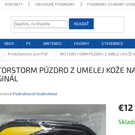
KONTAKTY
OBCHODNÉ PODMIENKY
PODMIENKY OCHRANY OSOB
HĽADAŤ
XBOX
PC
NINTENDO
FIGÚRKY
STAVEBNICE
Príslušenstvo pre PSP
MOTORSTORM PÚZDRO Z UMELEJ KOŽE N
ORSTORM PÚZDRO Z UMELEJ KOŽE NA
GINÁL
né
notené
Podrobnosti hodnotenia
nie
€12
u
Jednotk
Skla
cena:
iek.