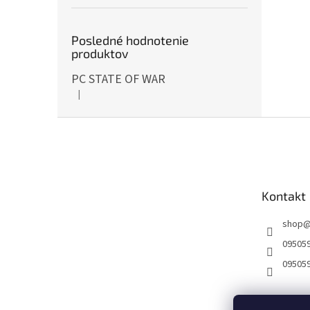
Posledné hodnotenie
produktov
PC STATE OF WAR
|
Hodnotenie produktu je 5 z 5 hviezdičiek.
Z
á
p
ä
t
Kontakt
i
e
shop
09505
09505