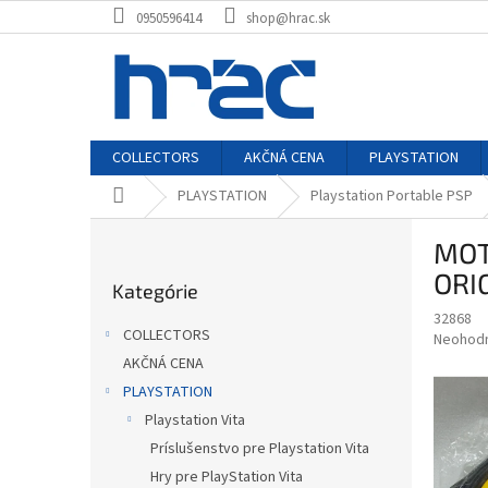
Prejsť
0950596414
shop@hrac.sk
na
obsah
COLLECTORS
AKČNÁ CENA
PLAYSTATION
Domov
PLAYSTATION
Playstation Portable PSP
B
MOT
o
Preskočiť
č
ORI
Kategórie
kategórie
n
32868
ý
COLLECTORS
Priemer
Neohod
p
hodnote
AKČNÁ CENA
a
produkt
PLAYSTATION
n
je
e
Playstation Vita
0,0
z
l
Príslušenstvo pre Playstation Vita
5
Hry pre PlayStation Vita
hviezdič