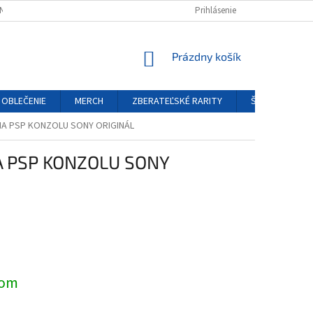
NÝCH ÚDAJOV
REKLAMAČNÝ PORIADOK
Prihlásenie
FORMULÁR ODSTÚPENIA O
NÁKUPNÝ
Prázdny košík
KOŠÍK
OBLEČENIE
MERCH
ZBERATEĽSKÉ RARITY
ŠPECIÁLNE EDÍ
A PSP KONZOLU SONY ORIGINÁL
 PSP KONZOLU SONY
ová
dom