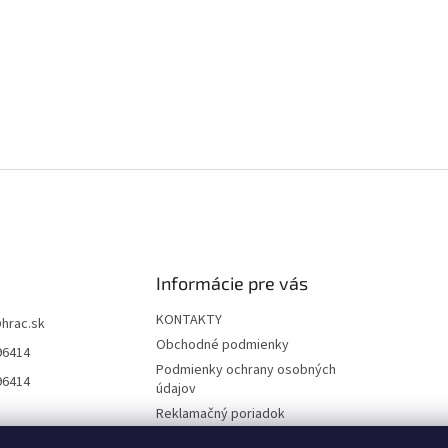
Informácie pre vás
KONTAKTY
@
hrac.sk
Obchodné podmienky
96414
Podmienky ochrany osobných
96414
údajov
Reklamačný poriadok
Formulár odstúpenia od