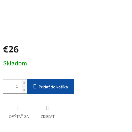
€26
Jednotková
Skladom
cena:
Pridať do košíka
OPÝTAŤ SA
ZDIEĽAŤ