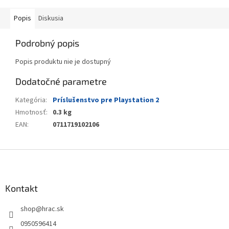
Popis
Diskusia
Podrobný popis
Popis produktu nie je dostupný
Dodatočné parametre
Kategória
:
Príslušenstvo pre Playstation 2
Hmotnosť
:
0.3 kg
EAN
:
0711719102106
Z
á
p
ä
Kontakt
t
shop
@
hrac.sk
i
e
0950596414