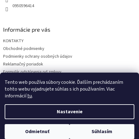
0950596414
Informácie pre vás
KONTAKTY
Obchodné podmienky
Podmienky ochrany osobných údajov
Reklamačný poriadok
Formulár odstúpenia od zmluvy
Reklamačný formulár
Tento web používa súbory cookie. Ďalším prechádzaním
tohto webu vyjadrujete súhlas s ich používaním. Viac
informácií
tu
.
Vytvoril Shoptet
Nastavenie
Copyright 2026
hrac.sk
. Všetky práva vyhradené.
Upraviť
Odmietnuť
Súhlasím
nastavenie cookies