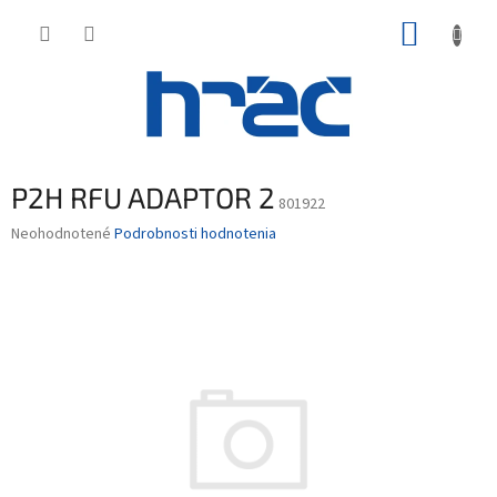
Prejsť
NÁKUP
na
obsah
KOŠÍK
P2H RFU ADAPTOR 2
801922
Priemerné
Neohodnotené
Podrobnosti hodnotenia
hodnotenie
produktu
je
0,0
z
5
hviezdičiek.