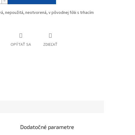
vá, nepoužitá, neotvorená, v pôvodnej fólii s trhacím
OPÝTAŤ SA
ZDIEĽAŤ
Dodatočné parametre