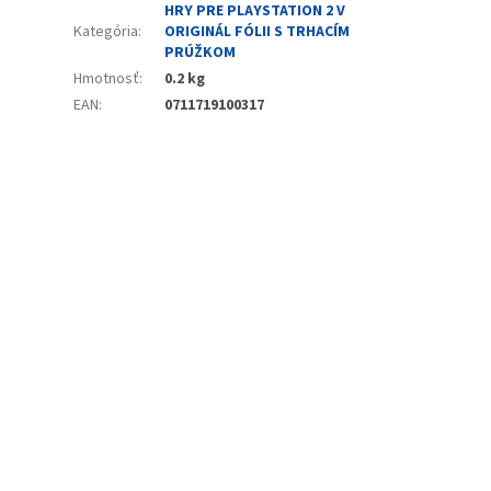
HRY PRE PLAYSTATION 2 V
Kategória
:
ORIGINÁL FÓLII S TRHACÍM
PRÚŽKOM
Hmotnosť
:
0.2 kg
EAN
:
0711719100317