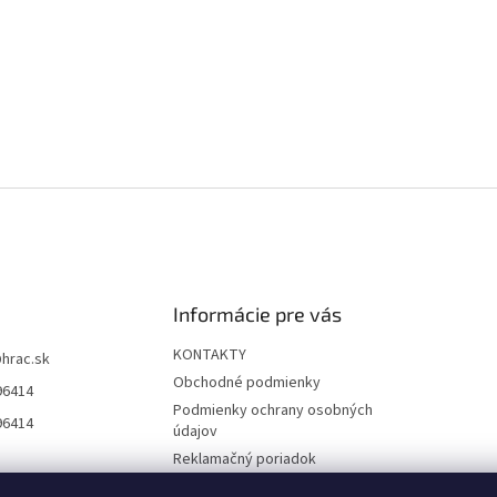
Informácie pre vás
KONTAKTY
@
hrac.sk
Obchodné podmienky
96414
Podmienky ochrany osobných
96414
údajov
Reklamačný poriadok
Formulár odstúpenia od