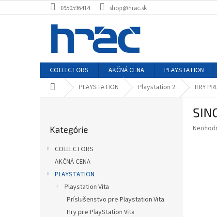
Prejsť
0950596414
shop@hrac.sk
na
obsah
COLLECTORS
AKČNÁ CENA
PLAYSTATION
Domov
PLAYSTATION
Playstation 2
HRY PR
B
SING
o
Preskočiť
č
Priemer
Neohod
Kategórie
kategórie
n
hodnote
ý
produkt
COLLECTORS
p
je
AKČNÁ CENA
0,0
a
z
PLAYSTATION
n
5
e
Playstation Vita
hviezdič
l
Príslušenstvo pre Playstation Vita
Hry pre PlayStation Vita