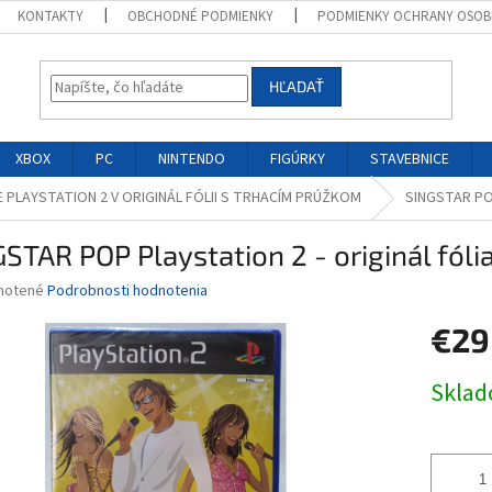
KONTAKTY
OBCHODNÉ PODMIENKY
PODMIENKY OCHRANY OSOB
HĽADAŤ
XBOX
PC
NINTENDO
FIGÚRKY
STAVEBNICE
E PLAYSTATION 2 V ORIGINÁL FÓLII S TRHACÍM PRÚŽKOM
SINGSTAR POP 
STAR POP Playstation 2 - originál fóli
né
notené
Podrobnosti hodnotenia
nie
€29
u
Jednotk
Skla
cena:
iek.