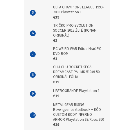
UEFA CHAMPIONS LEAGUE 1999-
2000 Playstation 1
€39
TRIČKO PRO EVOLUTION
SOCCER 2013 ŽLTÉ (KONAMI
ORIGINÁL)
€2
PC WEIRD WAR Edícia Hráč PC
DVD-ROM
€1
CHU CHU ROCKET SEGA
DREAMCAST PAL MK-51049-50 -
ORIGINÁL FÓLIA
€19
LIBEROGRANDE Playstation 1
€19
METAL GEAR RISING
Revengeance steelbook + KÓD
CUSTOM BODY INFERNO
ARMOR Playstation S3/Xbox 360
€19