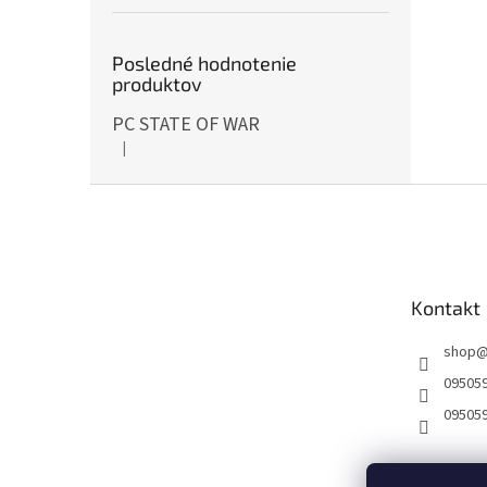
Posledné hodnotenie
produktov
PC STATE OF WAR
|
Hodnotenie produktu je 5 z 5 hviezdičiek.
Z
á
p
ä
t
Kontakt
i
e
shop
09505
09505