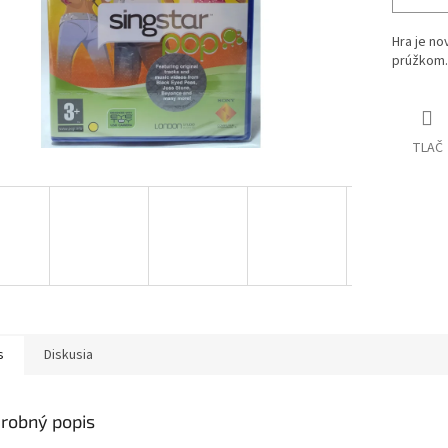
Hra je no
prúžkom.
TLAČ
s
Diskusia
robný popis