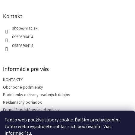
á
p
ä
Kontakt
t
shop
@
hrac.sk
i
e
0950596414
0950596414
Informácie pre vás
KONTAKTY
Obchodné podmienky
Podmienky ochrany osobných údajov
Reklamačný poriadok
Formulár odstúpenia od zmluvy
Reklamačný formulár
Tento web používa súbory cookie. Ďalším prechádzaním
tohto webu vyjadrujete súhlas s ich používaním. Viac
informácií
tu
.