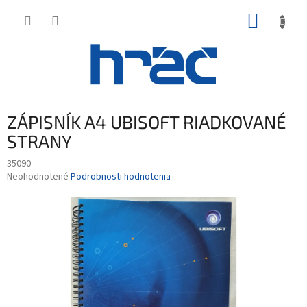
Prejsť
NÁKUP
na
obsah
KOŠÍK
ZÁPISNÍK A4 UBISOFT RIADKOVANÉ
STRANY
35090
Priemerné
Neohodnotené
Podrobnosti hodnotenia
hodnotenie
produktu
je
0,0
z
5
hviezdičiek.