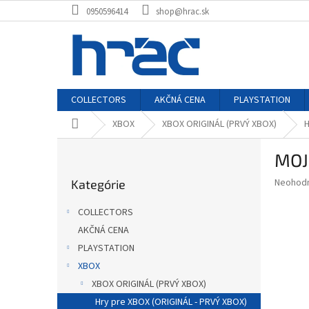
Prejsť
0950596414
shop@hrac.sk
na
obsah
COLLECTORS
AKČNÁ CENA
PLAYSTATION
Domov
XBOX
XBOX ORIGINÁL (PRVÝ XBOX)
H
B
MOJ
o
Preskočiť
č
Priemer
Neohod
Kategórie
kategórie
n
hodnote
ý
produkt
COLLECTORS
p
je
AKČNÁ CENA
0,0
a
z
PLAYSTATION
n
5
e
XBOX
hviezdič
l
XBOX ORIGINÁL (PRVÝ XBOX)
Hry pre XBOX (ORIGINÁL - PRVÝ XBOX)