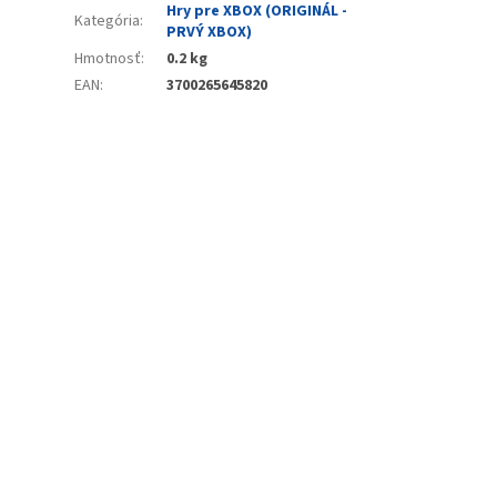
Hry pre XBOX (ORIGINÁL -
Kategória
:
PRVÝ XBOX)
Hmotnosť
:
0.2 kg
EAN
:
3700265645820