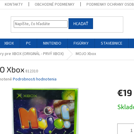
KONTAKTY
OBCHODNÉ PODMIENKY
PODMIENKY OCHRANY OSOB
HĽADAŤ
XBOX
PC
NINTENDO
FIGÚRKY
STAVEBNICE
ry pre XBOX (ORIGINÁL - PRVÝ XBOX)
MOJO Xbox
O Xbox
812310
né
notené
Podrobnosti hodnotenia
nie
€19
u
Jednotk
Skla
cena:
iek.