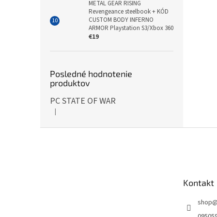
METAL GEAR RISING
Revengeance steelbook + KÓD
CUSTOM BODY INFERNO
ARMOR Playstation S3/Xbox 360
€19
Posledné hodnotenie
produktov
PC STATE OF WAR
|
Hodnotenie produktu je 5 z 5 hviezdičiek.
Z
á
p
ä
t
Kontakt
i
e
shop
09505