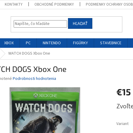
KONTAKTY
OBCHODNÉ PODMIENKY
PODMIENKY OCHRANY OSOB
HĽADAŤ
XBOX
PC
NINTENDO
FIGÚRKY
STAVEBNICE
WATCH DOGS Xbox One
CH DOGS Xbox One
né
notené
Podrobnosti hodnotenia
nie
€15
u
Jednotk
Zvoľte
cena:
iek.
Variant