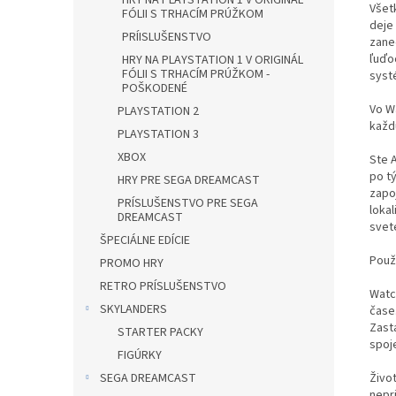
HRY NA PLAYSTATION 1 V ORIGINÁL
Všetk
FÓLII S TRHACÍM PRÚŽKOM
deje 
PRÍISLUŠENSTVO
zanec
ľuďo
HRY NA PLAYSTATION 1 V ORIGINÁL
FÓLII S TRHACÍM PRÚŽKOM -
syst
POŠKODENÉ
Vo W
PLAYSTATION 2
každ
PLAYSTATION 3
XBOX
Ste A
po t
HRY PRE SEGA DREAMCAST
zapo
PRÍSLUŠENSTVO PRE SEGA
lokal
DREAMCAST
svet
ŠPECIÁLNE EDÍCIE
Použ
PROMO HRY
RETRO PRÍSLUŠENSTVO
Watc
SKYLANDERS
čase
Zast
STARTER PACKY
spoj
FIGÚRKY
Život
SEGA DREAMCAST
nepr