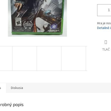
Hra je no
Detailné 
TLAČ
s
Diskusia
robný popis