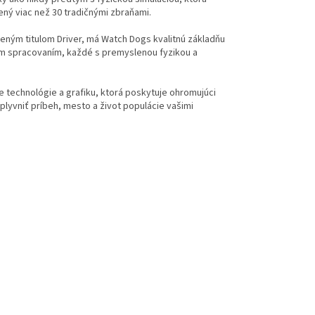
ený viac než 30 tradičnými zbraňami.
eným titulom Driver, má Watch Dogs kvalitnú základňu
ým spracovaním, každé s premyslenou fyzikou a
e technológie a grafiku, ktorá poskytuje ohromujúci
vplyvniť príbeh, mesto a život populácie vašimi