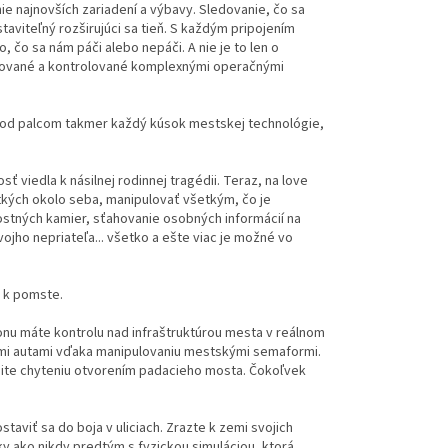
nie najnovších zariadení a výbavy. Sledovanie, čo sa
taviteľný rozširujúci sa tieň. S každým pripojením
 čo sa nám páči alebo nepáči. A nie je to len o
ledované a kontrolované komplexnými operačnými
pod palcom takmer každý kúsok mestskej technológie,
ť viedla k násilnej rodinnej tragédii. Teraz, na love
etkých okolo seba, manipulovať všetkým, čo je
stných kamier, sťahovanie osobných informácií na
vojho nepriateľa... všetko a ešte viac je možné vo
u k pomste.
u máte kontrolu nad infraštruktúrou mesta v reálnom
timi autami vďaka manipulovaniu mestskými semaformi.
knite chyteniu otvorením padacieho mosta. Čokoľvek
taviť sa do boja v uliciach. Zrazte k zemi svojich
y ako nikdy predtým s fyzickou simuláciou, ktorá