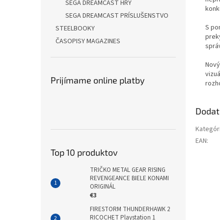
SEGA DREAMCAST HRY
konk
SEGA DREAMCAST PRÍSLUŠENSTVO
S po
STEELBOOKY
prek
ČASOPISY MAGAZINES
sprá
Nový
vizuá
Prijímame online platby
rozh
Dodat
Kategór
EAN
:
Top 10 produktov
TRIČKO METAL GEAR RISING
Buďte pr
REVENGEANCE BIELE KONAMI
ORIGINÁL
€3
PRID
FIRESTORM THUNDERHAWK 2
RICOCHET Playstation 1