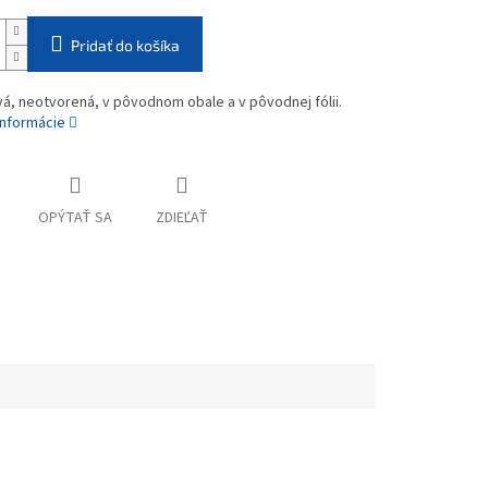
Pridať do košíka
vá, neotvorená, v pôvodnom obale a v pôvodnej fólii.
informácie
OPÝTAŤ SA
ZDIEĽAŤ