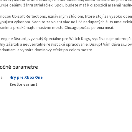
uruje celému žánru strieľačiek. Spolu budete mať k dispozícii arzenál napln
mocou Ubisoft Reflections, uznávaným štúdiom, ktoré stojí za vysoko ocen
ypujúcu výkonom. Sadnite za volant viac než 65 nadupaných áuts umeleck
vaním a preskúmajte masívne mesto Chicago počas plnenia misií.
 engine Disrupt, vyvinutý špeciálne pre Watch Dogs, využíva najmodernejši
lny zážitok a neuveriteľne realistické spracovanie. Disrupt Vám dáva silu o
odnutiami a vytvára dominový efekt po celom meste.
očné parametre
ia
:
Hry pre Xbox One
Zvoľte variant
vý, kto napíše príspevok k tejto položke.
AŤ KOMENTÁR