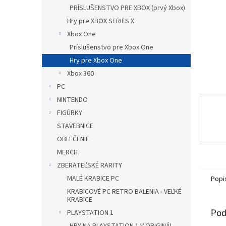
PRÍSLUŠENSTVO PRE XBOX (prvý Xbox)
Hry pre XBOX SERIES X
Xbox One
Príslušenstvo pre Xbox One
Hry pre Xbox One
Xbox 360
PC
NINTENDO
FIGÚRKY
STAVEBNICE
OBLEČENIE
MERCH
ZBERATEĽSKÉ RARITY
MALÉ KRABICE PC
Popi
KRABICOVÉ PC RETRO BALENIA - VEĽKÉ
KRABICE
Pod
PLAYSTATION 1