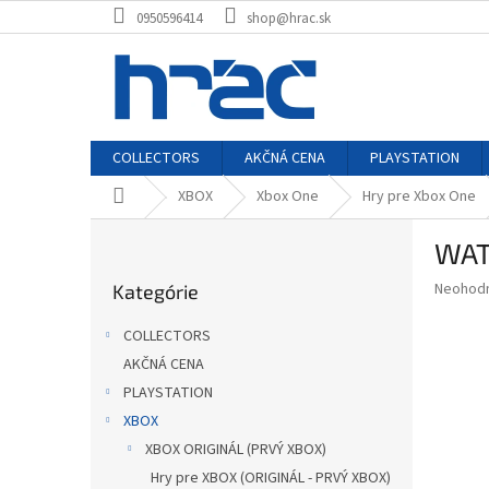
Prejsť
0950596414
shop@hrac.sk
na
obsah
COLLECTORS
AKČNÁ CENA
PLAYSTATION
Domov
XBOX
Xbox One
Hry pre Xbox One
B
WAT
o
Preskočiť
č
Priemer
Neohod
Kategórie
kategórie
n
hodnote
ý
produkt
COLLECTORS
p
je
AKČNÁ CENA
0,0
a
z
PLAYSTATION
n
5
e
XBOX
hviezdič
l
XBOX ORIGINÁL (PRVÝ XBOX)
Hry pre XBOX (ORIGINÁL - PRVÝ XBOX)