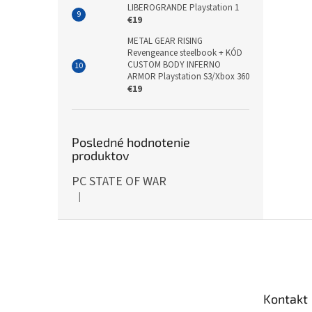
LIBEROGRANDE Playstation 1
€19
METAL GEAR RISING
Revengeance steelbook + KÓD
CUSTOM BODY INFERNO
ARMOR Playstation S3/Xbox 360
€19
Posledné hodnotenie
produktov
PC STATE OF WAR
|
Hodnotenie produktu je 5 z 5 hviezdičiek.
Z
á
p
ä
t
Kontakt
i