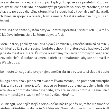
o závislé len na prejdení prstu po displayi. Spájanie sa s priateľmi. Kupova
vo svete. Ale s tak isto jednoduchým prejdením po displayi zrodíte aj nezas
hávate po sebe digitálnu stopu, ktorá sleduje každý pohyb a míľnik, všetko,
ch. Dnes sú spojené aj všetky hlavné mestá. Mestské infraštruktúry sú s
émami.
atch Dogs sa tento systém nazýva Central Operating System (ctOS) a má 
ú kľúčovú informáciu o každom obyvateľovi.
iden Pearce, geniálny hacker a bývalý kriminálnik, ktorého kriminálna minulos
ých, ktorí ublížili Vašej rodine, budete schopný monitorovať a hackovať vš
jené do mestskej siete. Či už ide o záznamy zo všadeprítomných bezpečno
izovanie cieľa, či dokonca zmenu farieb na semaforoch, aby ste spomalili s
e Watch dogs.
ite mesto Chicago ako svoju najmocnejšiu zbraň a vytvorte si vlastnú cest
h Dogs prebieha v plne simulovanom živom meste, kde pomocou smartphon
. Nastavte svojim nepriateľom pascu vo forme dopravnej zápchy s tridsia
avte vlak a potom do neho nasadnite, aby ste sa vyhli kontrole. Tesne uni
ené s mestským ctOS sa môže stať vašou zbraňou.
 v Chicagu, kde najčastejšia odpoveď na násilie je násilie, máte možnosť pos
iateľov, uštedrite im devastujúci úder obuškom, alebo vstúpte do prestrelk