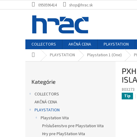
Prejsť
0950596414
shop@hrac.sk
na
obsah
COLLECTORS
AKČNÁ CENA
PLAYSTATION
Domov
PLAYSTATION
Playstation 1 (One)
P
B
PXH
o
Preskočiť
č
ISL
Kategórie
kategórie
n
803273
ý
COLLECTORS
Tip
p
AKČNÁ CENA
a
PLAYSTATION
n
e
Playstation Vita
l
Príslušenstvo pre Playstation Vita
Hry pre PlayStation Vita