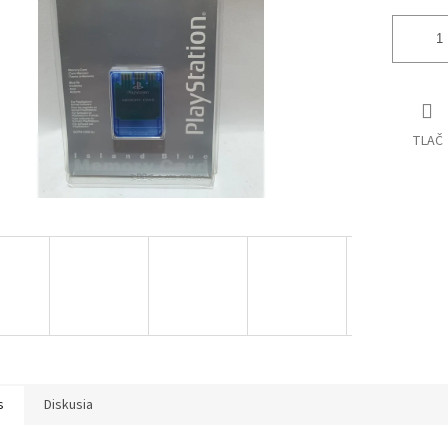
TLAČ
s
Diskusia