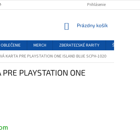
NÝCH ÚDAJOV
REKLAMAČNÝ PORIADOK
Prihlásenie
FORMULÁR ODSTÚPENIA O
NÁKUPNÝ
Prázdny košík
KOŠÍK
OBLEČENIE
MERCH
ZBERATEĽSKÉ RARITY
ŠPECIÁLNE EDÍ
VÁ KARTA PRE PLAYSTATION ONE ISLAND BLUE SCPH-1020
 PRE PLAYSTATION ONE
ová
dom