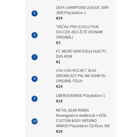
UEFA CHAMPIONS LEAGUE 1999-
2000 Playstation 1
€39
TRIČKO PRO EVOLUTION
SOCCER 2013 ŽLTÉ (KONAMI
ORIGINÁL)
€2
PC WEIRD WAR Edícia Hráč PC
DVD-ROM
€1
CHU CHU ROCKET SEGA
DREAMCAST PAL MK-51049-50 -
ORIGINÁL FÓLIA
€19
LIBEROGRANDE Playstation 1
€19
METAL GEAR RISING
Revengeance steelbook + KÓD
CUSTOM BODY INFERNO
ARMOR Playstation S3/Xbox 360
€19