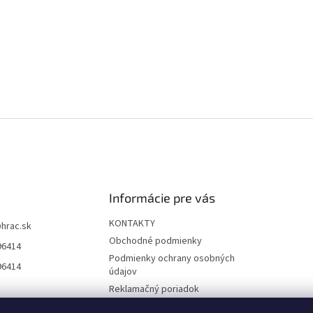
Informácie pre vás
KONTAKTY
@
hrac.sk
Obchodné podmienky
96414
Podmienky ochrany osobných
96414
údajov
Reklamačný poriadok
Formulár odstúpenia od