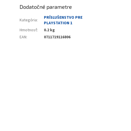
Dodatočné parametre
PRÍSLUŠENSTVO PRE
Kategória
:
PLAYSTATION 1
Hmotnosť
:
0.2 kg
EAN
:
0711719116806