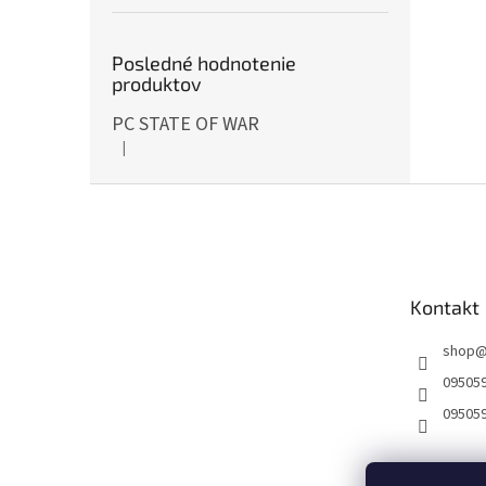
Posledné hodnotenie
produktov
PC STATE OF WAR
|
Hodnotenie produktu je 5 z 5 hviezdičiek.
Z
á
p
ä
t
Kontakt
i
e
shop
09505
09505