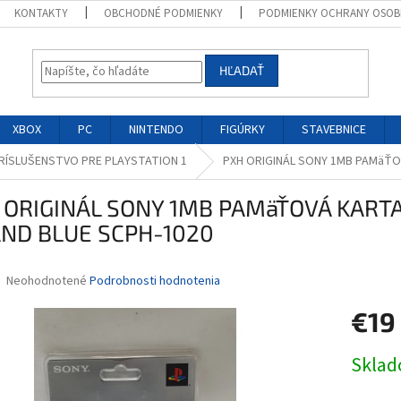
KONTAKTY
OBCHODNÉ PODMIENKY
PODMIENKY OCHRANY OSOB
HĽADAŤ
XBOX
PC
NINTENDO
FIGÚRKY
STAVEBNICE
RÍSLUŠENSTVO PRE PLAYSTATION 1
PXH ORIGINÁL SONY 1MB PAMäŤO
 ORIGINÁL SONY 1MB PAMäŤOVÁ KARTA
AND BLUE SCPH-1020
Priemerné
Neohodnotené
Podrobnosti hodnotenia
hodnotenie
produktu
€19
je
0,0
Jednotk
Skla
z
cena:
5
hviezdičiek.