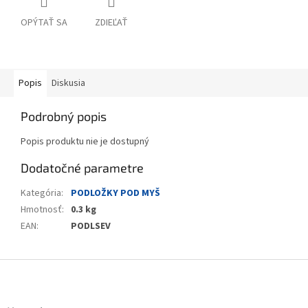
OPÝTAŤ SA
ZDIEĽAŤ
Popis
Diskusia
Podrobný popis
Popis produktu nie je dostupný
Dodatočné parametre
Kategória
:
PODLOŽKY POD MYŠ
Hmotnosť
:
0.3 kg
EAN
:
PODLSEV
Z
á
p