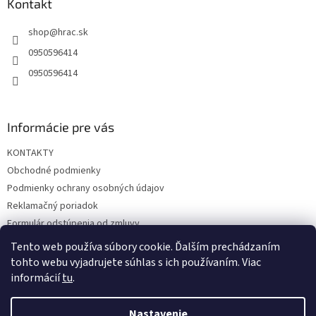
ä
Kontakt
t
shop
@
hrac.sk
i
e
0950596414
0950596414
Informácie pre vás
KONTAKTY
Obchodné podmienky
Podmienky ochrany osobných údajov
Reklamačný poriadok
Formulár odstúpenia od zmluvy
Reklamačný formulár
Tento web používa súbory cookie. Ďalším prechádzaním
tohto webu vyjadrujete súhlas s ich používaním. Viac
informácií
tu
.
Vytvoril Shoptet
Nastavenie