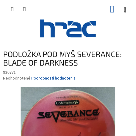
Prejsť
NÁKUP
na
obsah
KOŠÍK
PODLOŽKA POD MYŠ SEVERANCE:
BLADE OF DARKNESS
830771
Priemerné
Neohodnotené
Podrobnosti hodnotenia
hodnotenie
produktu
je
0,0
z
5
hviezdičiek.