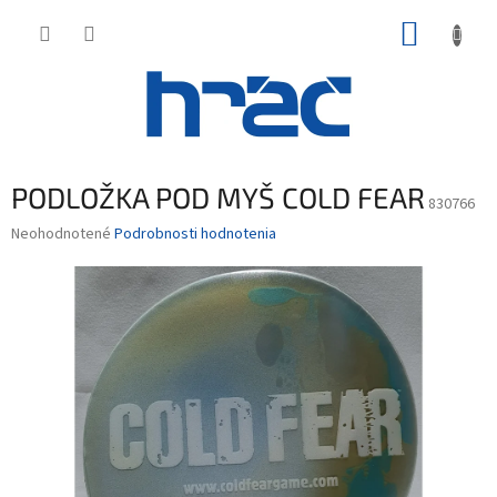
Prejsť
NÁKUP
na
obsah
KOŠÍK
PODLOŽKA POD MYŠ COLD FEAR
830766
Priemerné
Neohodnotené
Podrobnosti hodnotenia
hodnotenie
produktu
je
0,0
z
5
hviezdičiek.