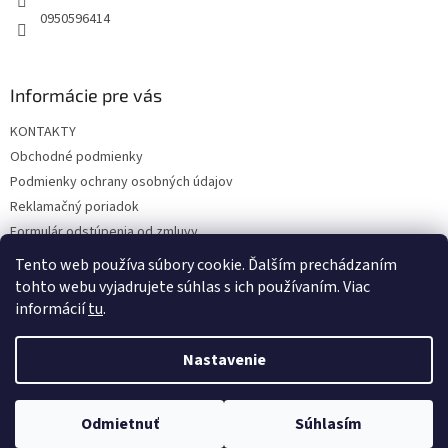
0950596414
Informácie pre vás
KONTAKTY
Obchodné podmienky
Podmienky ochrany osobných údajov
Reklamačný poriadok
Formulár odstúpenia od zmluvy
Reklamačný formulár
Tento web používa súbory cookie. Ďalším prechádzaním
tohto webu vyjadrujete súhlas s ich používaním. Viac
informácií
tu
.
Vytvoril Shoptet
Nastavenie
Copyright 2026
hrac.sk
. Všetky práva vyhradené.
Upraviť
Odmietnuť
Súhlasím
nastavenie cookies