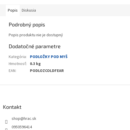
Popis
Diskusia
Podrobný popis
Popis produktu nie je dostupný
Dodatočné parametre
Kategória
:
PODLOŽKY POD MYŠ
Hmotnosť
:
0.3 kg
EAN
:
PODLOZCOLDFEAR
Z
á
p
ä
Kontakt
t
shop
@
hrac.sk
i
e
0950596414