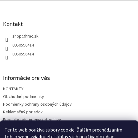
Z
á
p
ä
Kontakt
t
shop
@
hrac.sk
i
e
0950596414
0950596414
Informácie pre vás
KONTAKTY
Obchodné podmienky
Podmienky ochrany osobných údajov
Reklamačný poriadok
Formulár odstúpenia od zmluvy
Reklamačný formulár
Tento web používa súbory cookie. Ďalším prechádzaním
tohto webu vyjadrujete súhlas s ich používaním. Viac