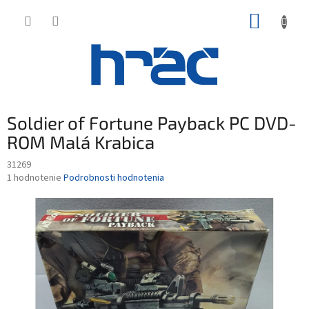
Prejsť
NÁKUP
na
obsah
KOŠÍK
Soldier of Fortune Payback PC DVD-
ROM Malá Krabica
31269
Priemerné
1 hodnotenie
Podrobnosti hodnotenia
hodnotenie
produktu
je
5,0
z
5
hviezdičiek.