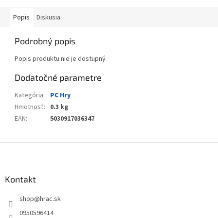
Popis
Diskusia
Podrobný popis
Popis produktu nie je dostupný
Dodatočné parametre
Kategória
:
PC Hry
Hmotnosť
:
0.3 kg
EAN
:
5030917036347
Z
á
p
ä
Kontakt
t
shop
@
hrac.sk
i
e
0950596414