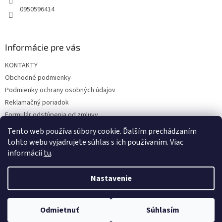
0950596414
Informácie pre vás
KONTAKTY
Obchodné podmienky
Podmienky ochrany osobných údajov
Reklamačný poriadok
Formulár odstúpenia od zmluvy
Reklamačný formulár
Tento web používa súbory cookie. Ďalším prechádzaním
tohto webu vyjadrujete súhlas s ich používaním. Viac
informácií
tu
.
Vytvoril Shoptet
Nastavenie
Copyright 2026
hrac.sk
. Všetky práva vyhradené.
Upraviť
Odmietnuť
Súhlasím
nastavenie cookies