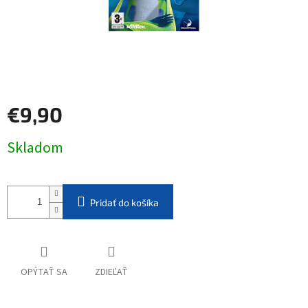
€9,90
Jednotková
Skladom
cena:
Pridať do košíka
OPÝTAŤ SA
ZDIEĽAŤ