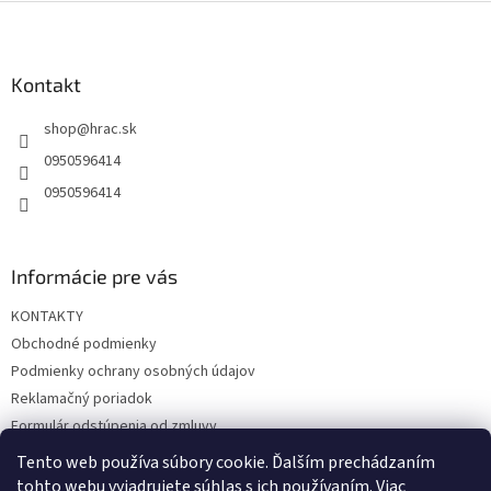
Z
á
p
ä
Kontakt
t
shop
@
hrac.sk
i
e
0950596414
0950596414
Informácie pre vás
KONTAKTY
Obchodné podmienky
Podmienky ochrany osobných údajov
Reklamačný poriadok
Formulár odstúpenia od zmluvy
Reklamačný formulár
Tento web používa súbory cookie. Ďalším prechádzaním
tohto webu vyjadrujete súhlas s ich používaním. Viac