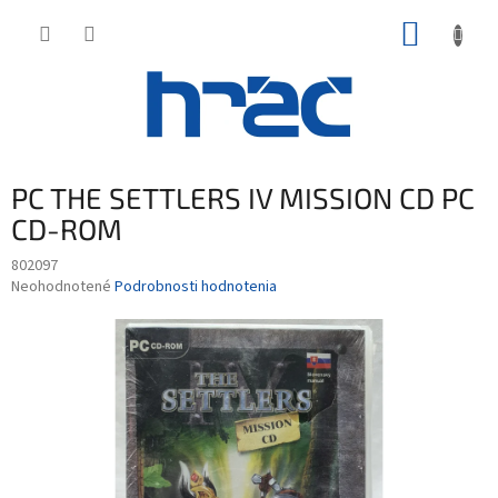
Prejsť
NÁKUP
na
obsah
KOŠÍK
PC THE SETTLERS IV MISSION CD PC
CD-ROM
802097
Priemerné
Neohodnotené
Podrobnosti hodnotenia
hodnotenie
produktu
je
0,0
z
5
hviezdičiek.