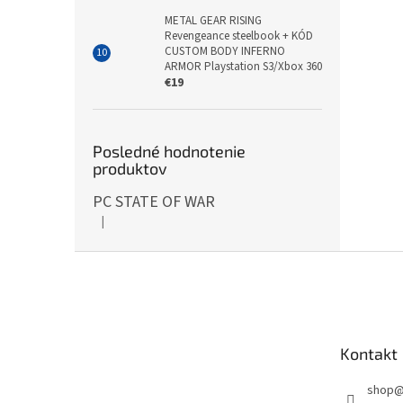
METAL GEAR RISING
Revengeance steelbook + KÓD
CUSTOM BODY INFERNO
ARMOR Playstation S3/Xbox 360
€19
Posledné hodnotenie
produktov
PC STATE OF WAR
|
Hodnotenie produktu je 5 z 5 hviezdičiek.
Z
á
p
ä
t
Kontakt
i
e
shop