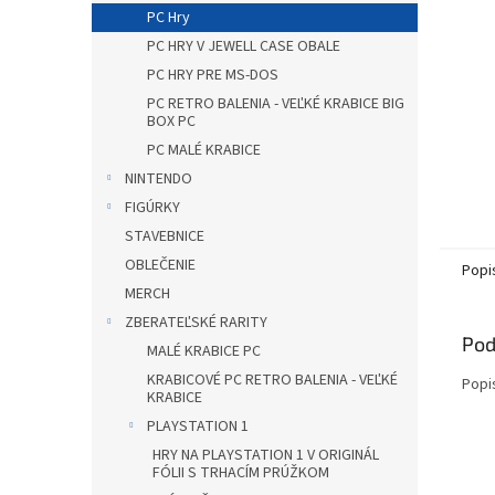
PC Hry
PC HRY V JEWELL CASE OBALE
PC HRY PRE MS-DOS
PC RETRO BALENIA - VEĽKÉ KRABICE BIG
BOX PC
PC MALÉ KRABICE
NINTENDO
FIGÚRKY
STAVEBNICE
OBLEČENIE
Popi
MERCH
ZBERATEĽSKÉ RARITY
Pod
MALÉ KRABICE PC
KRABICOVÉ PC RETRO BALENIA - VEĽKÉ
Popi
KRABICE
PLAYSTATION 1
HRY NA PLAYSTATION 1 V ORIGINÁL
FÓLII S TRHACÍM PRÚŽKOM