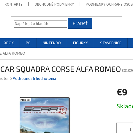
KONTAKTY
OBCHODNÉ PODMIENKY
PODMIENKY OCHRANY OSOB
HĽADAŤ
XBOX
PC
NINTENDO
FIGÚRKY
STAVEBNICE
E ALFA ROMEO
SCAR SQUADRA CORSE ALFA ROMEO
80102
né
notené
Podrobnosti hodnotenia
nie
€9
u
Jednotk
Skla
cena:
iek.