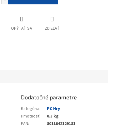
OPÝTAŤ SA
ZDIEĽAŤ
Dodatočné parametre
Kategória
:
PC Hry
Hmotnosť
:
0.3 kg
EAN
:
8011642129181