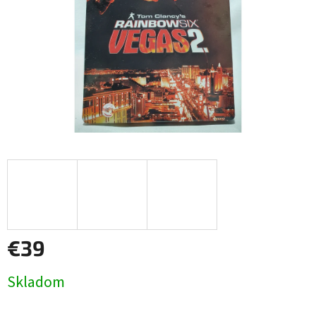
€39
Jednotková
Skladom
cena: