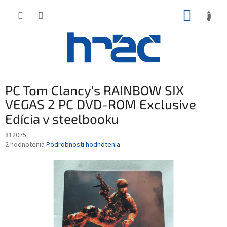
Prejsť
NÁKUP
na
obsah
KOŠÍK
PC Tom Clancy's RAINBOW SIX
VEGAS 2 PC DVD-ROM Exclusive
Edícia v steelbooku
812075
Priemerné
2 hodnotenia
Podrobnosti hodnotenia
hodnotenie
produktu
je
5,0
z
5
hviezdičiek.