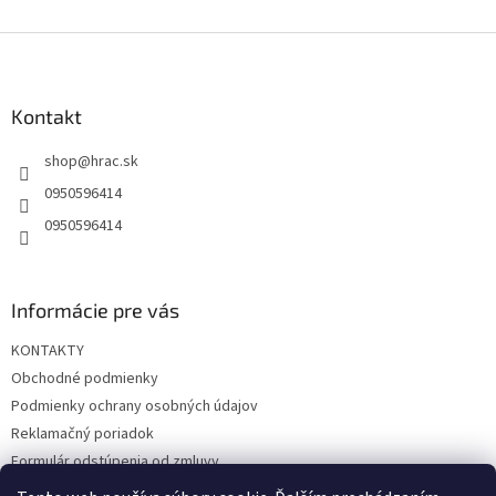
Z
á
p
ä
Kontakt
t
shop
@
hrac.sk
i
e
0950596414
0950596414
Informácie pre vás
KONTAKTY
Obchodné podmienky
Podmienky ochrany osobných údajov
Reklamačný poriadok
Formulár odstúpenia od zmluvy
Reklamačný formulár