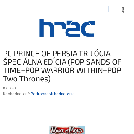
Prejsť
NÁKUP
na
obsah
KOŠÍK
PC PRINCE OF PERSIA TRILÓGIA
ŠPECIÁLNA EDÍCIA (POP SANDS OF
TIME+POP WARRIOR WITHIN+POP
Two Thrones)
831330
Priemerné
Neohodnotené
Podrobnosti hodnotenia
hodnotenie
produktu
je
0,0
z
5
hviezdičiek.