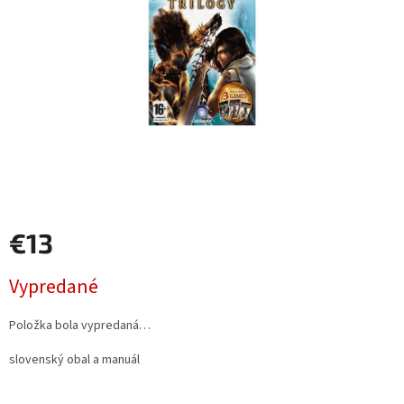
€13
Jednotková
Vypredané
cena:
Položka bola vypredaná…
slovenský obal a manuál