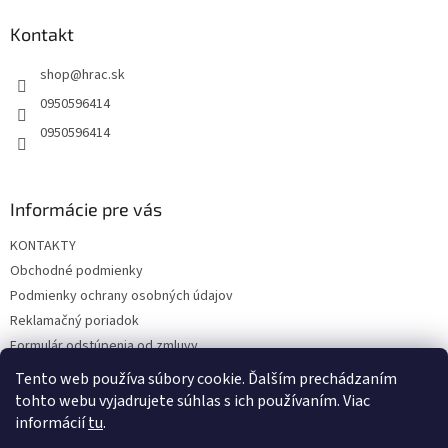
p
ä
Kontakt
t
shop
@
hrac.sk
i
e
0950596414
0950596414
Informácie pre vás
KONTAKTY
Obchodné podmienky
Podmienky ochrany osobných údajov
Reklamačný poriadok
Formulár odstúpenia od zmluvy
Reklamačný formulár
Tento web používa súbory cookie. Ďalším prechádzaním
tohto webu vyjadrujete súhlas s ich používaním. Viac
informácií
tu
.