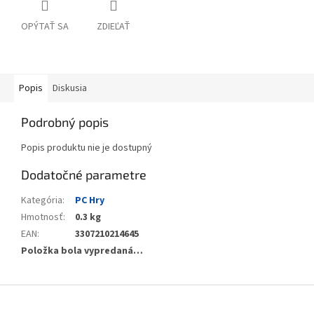
OPÝTAŤ SA
ZDIEĽAŤ
Popis
Diskusia
Podrobný popis
Popis produktu nie je dostupný
Dodatočné parametre
Kategória
:
PC Hry
Hmotnosť
:
0.3 kg
EAN
:
3307210214645
Položka bola vypredaná…
Z
á