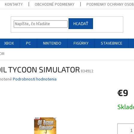
KONTAKTY
OBCHODNÉ PODMIENKY
PODMIENKY OCHRANY OSOB
HĽADAŤ
XBOX
PC
NINTENDO
FIGÚRKY
STAVEBNICE
TOR
OIL TYCOON SIMULATOR
834912
né
notené
Podrobnosti hodnotenia
nie
€9
u
Jednotk
Skla
cena:
iek.