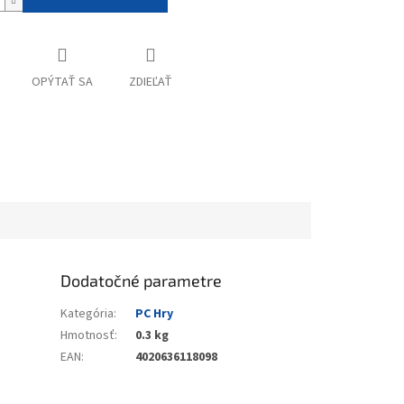
OPÝTAŤ SA
ZDIEĽAŤ
Dodatočné parametre
Kategória
:
PC Hry
Hmotnosť
:
0.3 kg
EAN
:
4020636118098