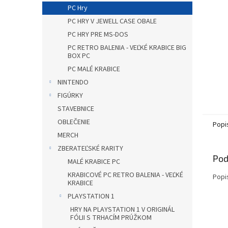
PC Hry
PC HRY V JEWELL CASE OBALE
PC HRY PRE MS-DOS
PC RETRO BALENIA - VEĽKÉ KRABICE BIG
BOX PC
PC MALÉ KRABICE
NINTENDO
FIGÚRKY
STAVEBNICE
OBLEČENIE
Popi
MERCH
ZBERATEĽSKÉ RARITY
Pod
MALÉ KRABICE PC
KRABICOVÉ PC RETRO BALENIA - VEĽKÉ
Popi
KRABICE
PLAYSTATION 1
HRY NA PLAYSTATION 1 V ORIGINÁL
FÓLII S TRHACÍM PRÚŽKOM