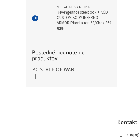
METAL GEAR RISING
Revengeance steelbook + KÓD
CUSTOM BODY INFERNO
ARMOR Playstation S3/Xbox 360
€19
Posledné hodnotenie
produktov
PC STATE OF WAR
|
Hodnotenie produktu je 5 z 5 hviezdičiek.
Z
á
p
ä
t
Kontakt
i
e
shop