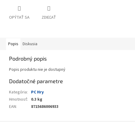
OPÝTAŤ SA
ZDIEĽAŤ
Popis
Diskusia
Podrobný popis
Popis produktu nie je dostupný
Dodatočné parametre
Kategória
:
PC Hry
Hmotnosť
:
0.3 kg
EAN
:
8715686006933
Z
á