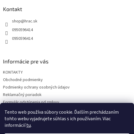
p
ä
Kontakt
t
shop
@
hrac.sk
i
e
0950596414
0950596414
Informácie pre vás
KONTAKTY
Obchodné podmienky
Podmienky ochrany osobných údajov
Reklamačný poriadok
Formulár odstúpenia od zmluvy
Reklamačný formulár
Tento web používa súbory cookie. Ďalším prechádzaním
tohto webu vyjadrujete súhlas s ich používaním. Viac
informácií
tu
.