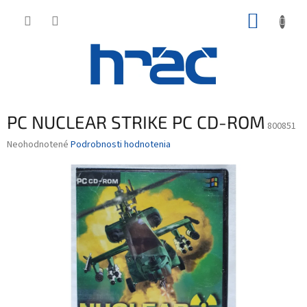
Prejsť
NÁKUP
na
obsah
KOŠÍK
PC NUCLEAR STRIKE PC CD-ROM
800851
Priemerné
Neohodnotené
Podrobnosti hodnotenia
hodnotenie
produktu
je
0,0
z
5
hviezdičiek.