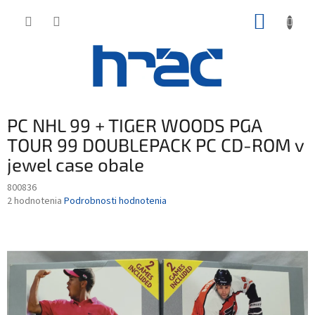
Prejsť
NÁKUP
na
obsah
KOŠÍK
PC NHL 99 + TIGER WOODS PGA
TOUR 99 DOUBLEPACK PC CD-ROM v
jewel case obale
800836
Priemerné
2 hodnotenia
Podrobnosti hodnotenia
hodnotenie
produktu
je
5,0
z
5
hviezdičiek.