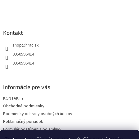
Z
á
p
ä
Kontakt
t
shop
@
hrac.sk
i
e
0950596414
0950596414
Informácie pre vás
KONTAKTY
Obchodné podmienky
Podmienky ochrany osobných údajov
Reklamačný poriadok
Formulár odstúpenia od zmluvy
Reklamačný formulár