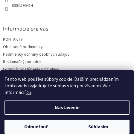
0950596414
Informácie pre vás
KONTAKTY
Obchodné podmienky
Podmienky ochrany osobných údajov
Reklamačný poriadok
Formulár odstúpenia od zmluvy
Reklamačný formulár
Tento web používa súbory cookie. Ďalším prechádzaním
tohto webu vyjadrujete súhlas s ich používaním. Viac
informácií
tu
.
Vytvoril Shoptet
Nastavenie
Copyright 2026
hrac.sk
. Všetky práva vyhradené.
Upraviť
Odmietnuť
Súhlasím
nastavenie cookies