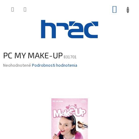
Prejsť
NÁKUP
na
obsah
KOŠÍK
PC MY MAKE-UP
831701
Priemerné
Neohodnotené
Podrobnosti hodnotenia
hodnotenie
produktu
je
0,0
z
5
hviezdičiek.