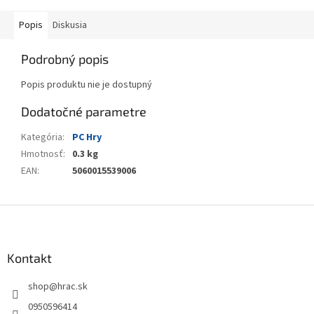
Popis
Diskusia
Podrobný popis
Popis produktu nie je dostupný
Dodatočné parametre
Kategória
:
PC Hry
Hmotnosť
:
0.3 kg
EAN
:
5060015539006
Z
á
p
ä
Kontakt
t
shop
@
hrac.sk
i
e
0950596414