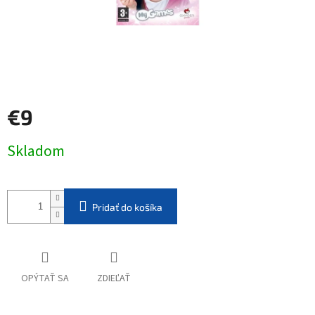
€9
Jednotková
Skladom
cena:
Pridať do košíka
OPÝTAŤ SA
ZDIEĽAŤ