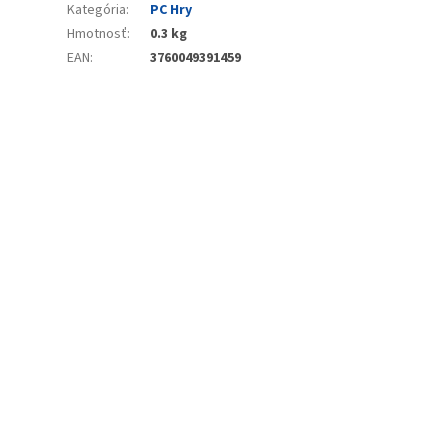
Kategória
:
PC Hry
Hmotnosť
:
0.3 kg
EAN
:
3760049391459