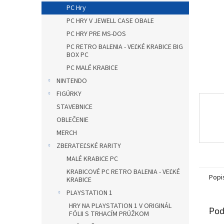
PC Hry
PC HRY V JEWELL CASE OBALE
PC HRY PRE MS-DOS
PC RETRO BALENIA - VEĽKÉ KRABICE BIG
BOX PC
PC MALÉ KRABICE
NINTENDO
FIGÚRKY
STAVEBNICE
OBLEČENIE
MERCH
ZBERATEĽSKÉ RARITY
MALÉ KRABICE PC
KRABICOVÉ PC RETRO BALENIA - VEĽKÉ
Popi
KRABICE
PLAYSTATION 1
HRY NA PLAYSTATION 1 V ORIGINÁL
Pod
FÓLII S TRHACÍM PRÚŽKOM