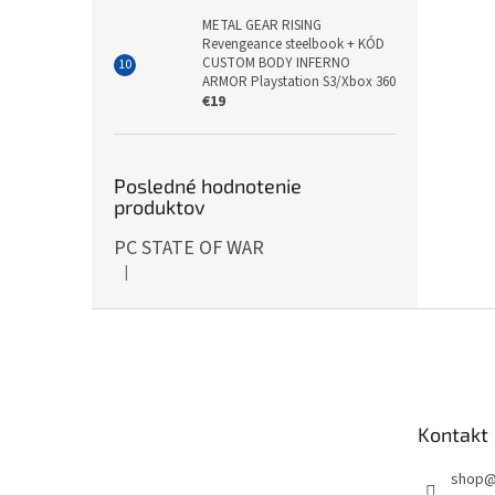
METAL GEAR RISING
Revengeance steelbook + KÓD
CUSTOM BODY INFERNO
ARMOR Playstation S3/Xbox 360
€19
Posledné hodnotenie
produktov
PC STATE OF WAR
|
Hodnotenie produktu je 5 z 5 hviezdičiek.
Z
á
p
ä
t
Kontakt
i
e
shop