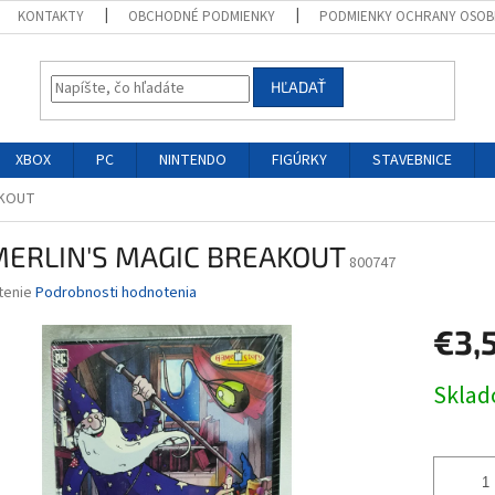
KONTAKTY
OBCHODNÉ PODMIENKY
PODMIENKY OCHRANY OSOB
HĽADAŤ
XBOX
PC
NINTENDO
FIGÚRKY
STAVEBNICE
AKOUT
MERLIN'S MAGIC BREAKOUT
800747
né
tenie
Podrobnosti hodnotenia
nie
€3,
u
Jednotk
Skla
cena:
iek.