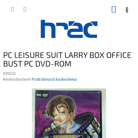
Prejsť
NÁKUP
na
obsah
KOŠÍK
PC LEISURE SUIT LARRY BOX OFFICE
BUST PC DVD-ROM
830221
Priemerné
Neohodnotené
Podrobnosti hodnotenia
hodnotenie
produktu
je
0,0
z
5
hviezdičiek.