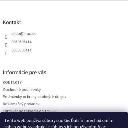
Z
á
p
ä
Kontakt
t
shop
@
hrac.sk
i
e
0950596414
0950596414
Informácie pre vás
KONTAKTY
Obchodné podmienky
Podmienky ochrany osobných údajov
Reklamačný poriadok
Formulár odstúpenia od zmluvy
Reklamačný formulár
Tento web používa súbory cookie. Ďalším prechádzaním
tohto webu vyjadrujete súhlas s ich používaním. Viac