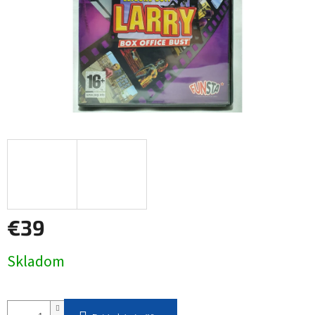
€39
Jednotková
Skladom
cena: