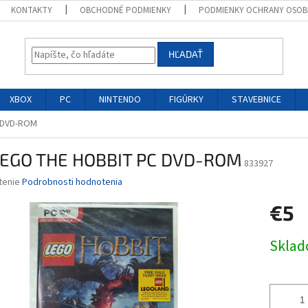
KONTAKTY
OBCHODNÉ PODMIENKY
PODMIENKY OCHRANY OSOB
HĽADAŤ
XBOX
PC
NINTENDO
FIGÚRKY
STAVEBNICE
 DVD-ROM
LEGO THE HOBBIT PC DVD-ROM
833927
né
tenie
Podrobnosti hodnotenia
nie
€5
u
Jednotk
Skla
cena:
iek.