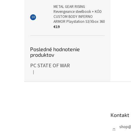
METAL GEAR RISING
Revengeance steelbook + KÓD
CUSTOM BODY INFERNO
ARMOR Playstation S3/Xbox 360
€19
Posledné hodnotenie
produktov
PC STATE OF WAR
|
Hodnotenie produktu je 5 z 5 hviezdičiek.
Z
á
p
ä
t
Kontakt
i
e
shop