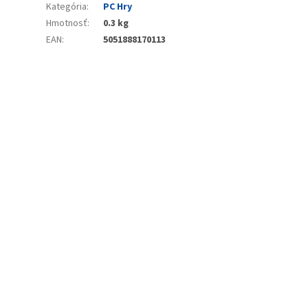
Kategória
:
PC Hry
Hmotnosť
:
0.3 kg
EAN
:
5051888170113