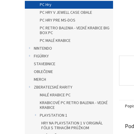
PC Hry
PC HRY V JEWELL CASE OBALE
PC HRY PRE MS-DOS
PC RETRO BALENIA - VEĽKÉ KRABICE BIG
BOX PC
PC MALÉ KRABICE
NINTENDO
FIGÚRKY
STAVEBNICE
OBLEČENIE
MERCH
ZBERATEĽSKÉ RARITY
MALÉ KRABICE PC
KRABICOVÉ PC RETRO BALENIA - VEĽKÉ
Popi
KRABICE
PLAYSTATION 1
HRY NA PLAYSTATION 1 V ORIGINÁL
Pod
FÓLII S TRHACÍM PRÚŽKOM