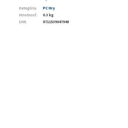
Kategória
:
PC Hry
Hmotnosť
:
0.3 kg
EAN
:
8711539047948