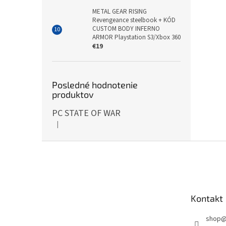
METAL GEAR RISING
Revengeance steelbook + KÓD
CUSTOM BODY INFERNO
ARMOR Playstation S3/Xbox 360
€19
Posledné hodnotenie
produktov
PC STATE OF WAR
|
Hodnotenie produktu je 5 z 5 hviezdičiek.
Z
á
p
ä
t
Kontakt
i
e
shop