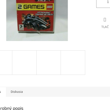
TLAČ
s
Diskusia
robný popis