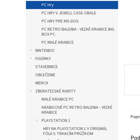
PC Hry
PC HRY V JEWELL CASE OBALE
PC HRY PRE MS-DOS
PC RETRO BALENIA - VEĽKÉ KRABICE BIG
BOX PC
PC MALÉ KRABICE
NINTENDO
FIGÚRKY
STAVEBNICE
OBLEČENIE
MERCH
ZBERATEĽSKÉ RARITY
MALÉ KRABICE PC
KRABICOVÉ PC RETRO BALENIA - VEĽKÉ
KRABICE
Popi
PLAYSTATION 1
HRY NA PLAYSTATION 1 V ORIGINÁL
FÓLII S TRHACÍM PRÚŽKOM
Pod