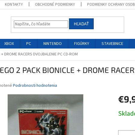
KONTAKTY
OBCHODNÉ PODMIENKY
PODMIENKY OCHRANY OSOB
HĽADAŤ
XBOX
PC
NINTENDO
FIGÚRKY
STAVEBNICE
E + DROME RACERS DVOJBALENIE PC CD-ROM
LEGO 2 PACK BIONICLE + DROME RACE
né
notené
Podrobnosti hodnotenia
nie
€9,
u
Jednotk
Skla
cena:
iek.