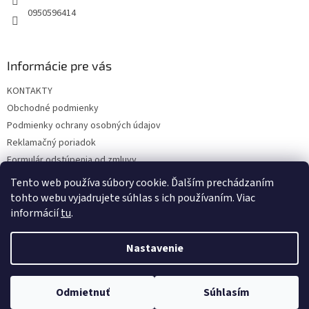
0950596414
Informácie pre vás
KONTAKTY
Obchodné podmienky
Podmienky ochrany osobných údajov
Reklamačný poriadok
Formulár odstúpenia od zmluvy
Reklamačný formulár
Tento web používa súbory cookie. Ďalším prechádzaním
tohto webu vyjadrujete súhlas s ich používaním. Viac
informácií
tu
.
Vytvoril Shoptet
Nastavenie
Copyright 2026
hrac.sk
. Všetky práva vyhradené.
Upraviť
Odmietnuť
Súhlasím
nastavenie cookies