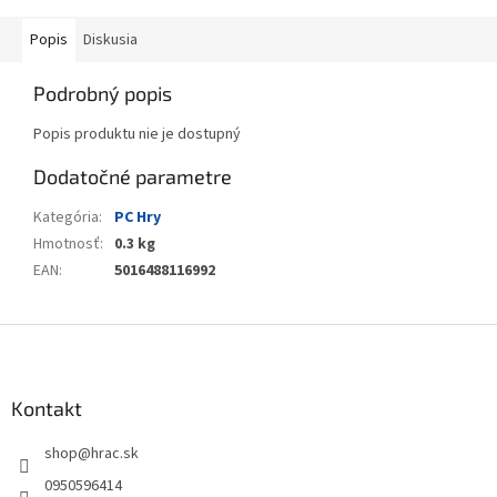
Popis
Diskusia
Podrobný popis
Popis produktu nie je dostupný
Dodatočné parametre
Kategória
:
PC Hry
Hmotnosť
:
0.3 kg
EAN
:
5016488116992
Z
á
p
ä
Kontakt
t
shop
@
hrac.sk
i
e
0950596414