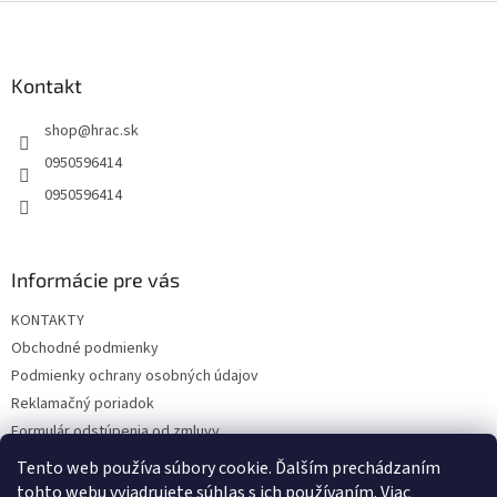
Z
á
p
ä
Kontakt
t
shop
@
hrac.sk
i
e
0950596414
0950596414
Informácie pre vás
KONTAKTY
Obchodné podmienky
Podmienky ochrany osobných údajov
Reklamačný poriadok
Formulár odstúpenia od zmluvy
Reklamačný formulár
Tento web používa súbory cookie. Ďalším prechádzaním
tohto webu vyjadrujete súhlas s ich používaním. Viac