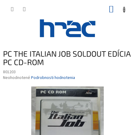
Prejsť
NÁKUP
na
obsah
KOŠÍK
PC THE ITALIAN JOB SOLDOUT EDÍCIA
PC CD-ROM
801203
Priemerné
Neohodnotené
Podrobnosti hodnotenia
hodnotenie
produktu
je
0,0
z
5
hviezdičiek.