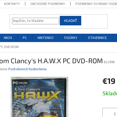
KONTAKTY
OBCHODNÉ PODMIENKY
PODMIENKY OCHRANY OSOB
HĽADAŤ
XBOX
PC
NINTENDO
FIGÚRKY
STAVEBNICE
 PC DVD-ROM
Tom Clancy's H.A.W.X PC DVD-ROM
811998
né
tenie
Podrobnosti hodnotenia
nie
€19
u
Jednotk
Skla
cena:
iek.