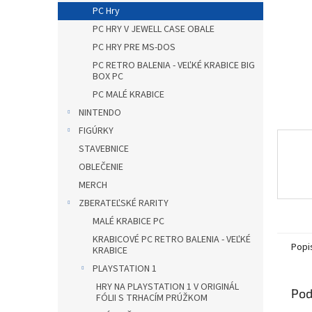
PC Hry
PC HRY V JEWELL CASE OBALE
PC HRY PRE MS-DOS
PC RETRO BALENIA - VEĽKÉ KRABICE BIG
BOX PC
PC MALÉ KRABICE
NINTENDO
FIGÚRKY
STAVEBNICE
OBLEČENIE
MERCH
ZBERATEĽSKÉ RARITY
MALÉ KRABICE PC
KRABICOVÉ PC RETRO BALENIA - VEĽKÉ
Popi
KRABICE
PLAYSTATION 1
HRY NA PLAYSTATION 1 V ORIGINÁL
Pod
FÓLII S TRHACÍM PRÚŽKOM