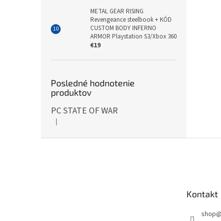
METAL GEAR RISING
Revengeance steelbook + KÓD
CUSTOM BODY INFERNO
ARMOR Playstation S3/Xbox 360
€19
Posledné hodnotenie
produktov
PC STATE OF WAR
|
Hodnotenie produktu je 5 z 5 hviezdičiek.
Z
á
p
ä
t
Kontakt
i
e
shop