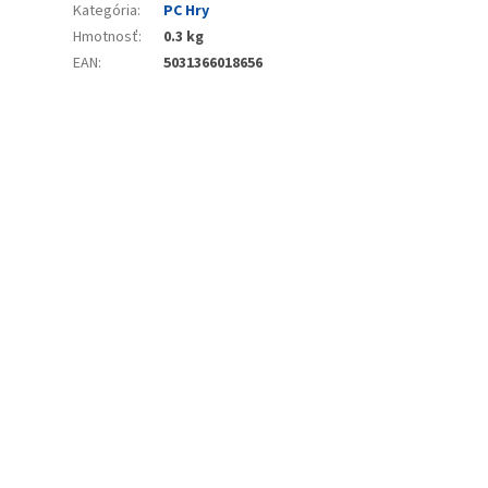
Kategória
:
PC Hry
Hmotnosť
:
0.3 kg
EAN
:
5031366018656