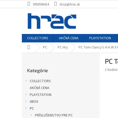
Prejsť
0950596414
shop@hrac.sk
na
obsah
COLLECTORS
AKČNÁ CENA
PLAYSTATION
Domov
PC
PC Hry
PC Tom Clancy's H.A.W.X
B
PC 
o
Preskočiť
č
Priemer
1 hodno
Kategórie
kategórie
n
hodnote
ý
produkt
COLLECTORS
p
je
AKČNÁ CENA
5,0
a
z
PLAYSTATION
n
5
e
XBOX
hviezdič
l
PC
PRÍSLUŠENSTVO PRE PC