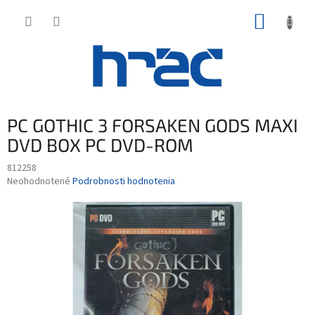
Prejsť
NÁKUP
na
obsah
KOŠÍK
PC GOTHIC 3 FORSAKEN GODS MAXI
DVD BOX PC DVD-ROM
812258
Priemerné
Neohodnotené
Podrobnosti hodnotenia
hodnotenie
produktu
je
0,0
z
5
hviezdičiek.