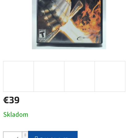
€39
Jednotková
Skladom
cena: