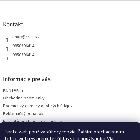
Z
á
p
ä
Kontakt
t
shop
@
hrac.sk
i
e
0950596414
0950596414
Informácie pre vás
KONTAKTY
Obchodné podmienky
Podmienky ochrany osobných údajov
Reklamačný poriadok
Formulár odstúpenia od zmluvy
Reklamačný formulár
Tento web používa súbory cookie. Ďalším prechádzaním
tohto webu vyjadrujete súhlas s ich používaním. Viac