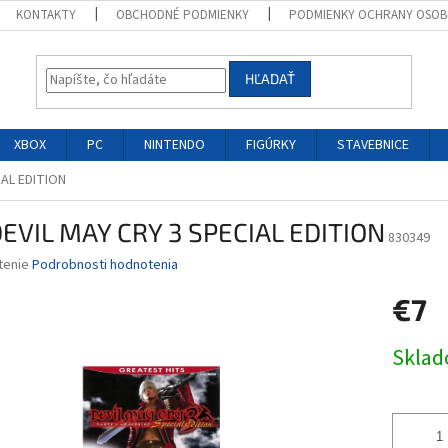
KONTAKTY
OBCHODNÉ PODMIENKY
PODMIENKY OCHRANY OSOB
HĽADAŤ
XBOX
PC
NINTENDO
FIGÚRKY
STAVEBNICE
IAL EDITION
DEVIL MAY CRY 3 SPECIAL EDITION
830349
né
tenie
Podrobnosti hodnotenia
nie
€7
u
Jednotk
Skla
cena:
iek.