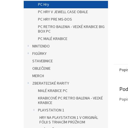
PC Hry
PC HRY V JEWELL CASE OBALE
PC HRY PRE MS-DOS
PC RETRO BALENIA - VEĽKÉ KRABICE BIG
BOX PC
PC MALÉ KRABICE
NINTENDO
FIGÚRKY
STAVEBNICE
OBLEČENIE
Popi
MERCH
ZBERATEĽSKÉ RARITY
Pod
MALÉ KRABICE PC
KRABICOVÉ PC RETRO BALENIA - VEĽKÉ
Popi
KRABICE
PLAYSTATION 1
HRY NA PLAYSTATION 1 V ORIGINÁL
FÓLII S TRHACÍM PRÚŽKOM