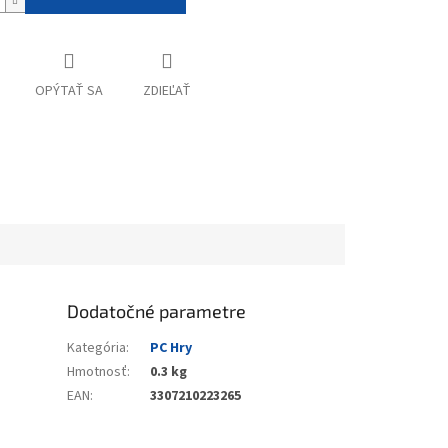
OPÝTAŤ SA
ZDIEĽAŤ
Dodatočné parametre
Kategória
:
PC Hry
Hmotnosť
:
0.3 kg
EAN
:
3307210223265