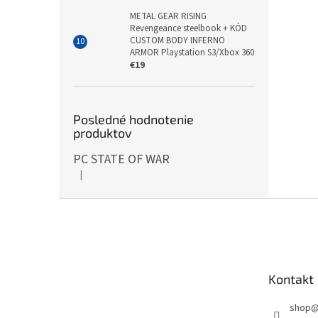
METAL GEAR RISING
Revengeance steelbook + KÓD
CUSTOM BODY INFERNO
ARMOR Playstation S3/Xbox 360
€19
Posledné hodnotenie
produktov
PC STATE OF WAR
|
Hodnotenie produktu je 5 z 5 hviezdičiek.
Z
á
p
ä
t
Kontakt
i
e
shop