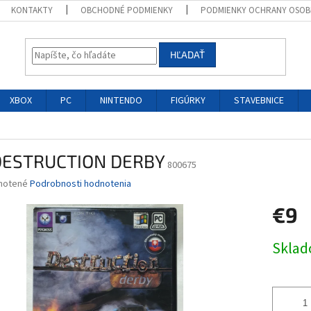
KONTAKTY
OBCHODNÉ PODMIENKY
PODMIENKY OCHRANY OSOB
HĽADAŤ
XBOX
PC
NINTENDO
FIGÚRKY
STAVEBNICE
DESTRUCTION DERBY
800675
né
notené
Podrobnosti hodnotenia
nie
€9
u
Jednotk
Skla
cena:
iek.