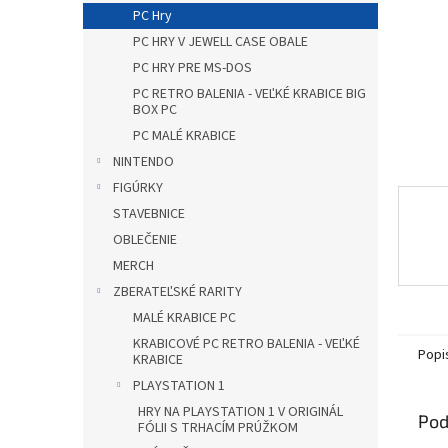
PC Hry
PC HRY V JEWELL CASE OBALE
PC HRY PRE MS-DOS
PC RETRO BALENIA - VEĽKÉ KRABICE BIG
BOX PC
PC MALÉ KRABICE
NINTENDO
FIGÚRKY
STAVEBNICE
OBLEČENIE
MERCH
ZBERATEĽSKÉ RARITY
MALÉ KRABICE PC
KRABICOVÉ PC RETRO BALENIA - VEĽKÉ
Popi
KRABICE
PLAYSTATION 1
HRY NA PLAYSTATION 1 V ORIGINÁL
Pod
FÓLII S TRHACÍM PRÚŽKOM