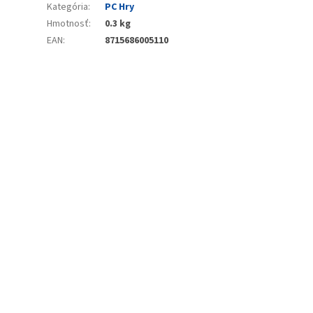
Kategória
:
PC Hry
Hmotnosť
:
0.3 kg
EAN
:
8715686005110