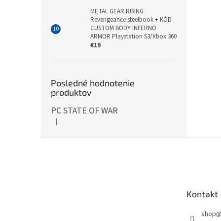
METAL GEAR RISING
Revengeance steelbook + KÓD
CUSTOM BODY INFERNO
ARMOR Playstation S3/Xbox 360
€19
Posledné hodnotenie
produktov
PC STATE OF WAR
|
Hodnotenie produktu je 5 z 5 hviezdičiek.
Z
á
p
ä
t
Kontakt
i
e
shop