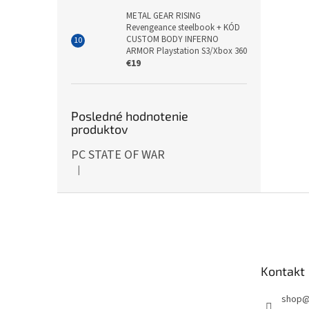
METAL GEAR RISING
Revengeance steelbook + KÓD
CUSTOM BODY INFERNO
ARMOR Playstation S3/Xbox 360
€19
Posledné hodnotenie
produktov
PC STATE OF WAR
|
Hodnotenie produktu je 5 z 5 hviezdičiek.
Z
á
p
ä
t
Kontakt
i
e
shop