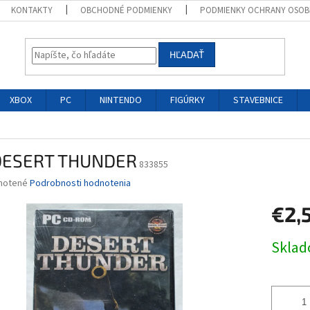
KONTAKTY
OBCHODNÉ PODMIENKY
PODMIENKY OCHRANY OSOB
HĽADAŤ
XBOX
PC
NINTENDO
FIGÚRKY
STAVEBNICE
DESERT THUNDER
833855
né
notené
Podrobnosti hodnotenia
nie
€2,
u
Jednotk
Skla
cena:
iek.