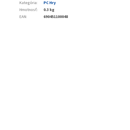
Kategória
:
PC Hry
Hmotnosť
:
0.3 kg
EAN
:
690451100048