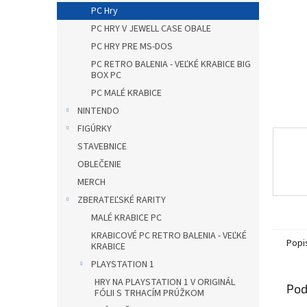
PC Hry
PC HRY V JEWELL CASE OBALE
PC HRY PRE MS-DOS
PC RETRO BALENIA - VEĽKÉ KRABICE BIG
BOX PC
PC MALÉ KRABICE
NINTENDO
FIGÚRKY
STAVEBNICE
OBLEČENIE
MERCH
ZBERATEĽSKÉ RARITY
MALÉ KRABICE PC
KRABICOVÉ PC RETRO BALENIA - VEĽKÉ
Popi
KRABICE
PLAYSTATION 1
HRY NA PLAYSTATION 1 V ORIGINÁL
Pod
FÓLII S TRHACÍM PRÚŽKOM