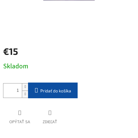
€15
Jednotková
Skladom
cena:
Pridať do košíka
OPÝTAŤ SA
ZDIEĽAŤ