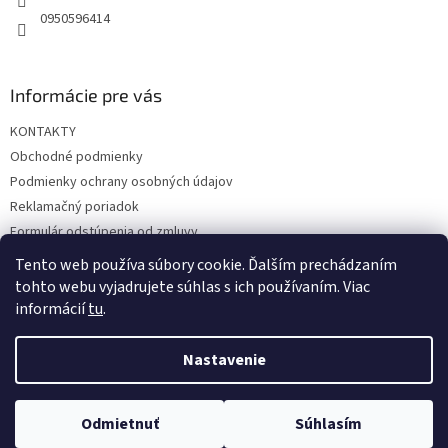
0950596414
Informácie pre vás
KONTAKTY
Obchodné podmienky
Podmienky ochrany osobných údajov
Reklamačný poriadok
Formulár odstúpenia od zmluvy
Reklamačný formulár
Tento web používa súbory cookie. Ďalším prechádzaním
tohto webu vyjadrujete súhlas s ich používaním. Viac
informácií
tu
.
Vytvoril Shoptet
Nastavenie
Copyright 2026
hrac.sk
. Všetky práva vyhradené.
Upraviť
Odmietnuť
Súhlasím
nastavenie cookies