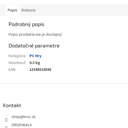
Popis
Diskusia
Podrobný popis
Popis produktu nie je dostupný
Dodatočné parametre
Kategória
:
PC Hry
Hmotnosť
:
0.3 kg
EAN
:
13388310593
Z
á
p
ä
Kontakt
t
shop
@
hrac.sk
i
e
0950596414