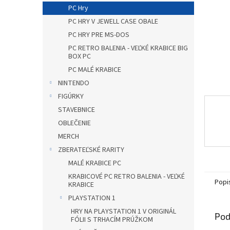
PC Hry
PC HRY V JEWELL CASE OBALE
PC HRY PRE MS-DOS
PC RETRO BALENIA - VEĽKÉ KRABICE BIG
BOX PC
PC MALÉ KRABICE
NINTENDO
FIGÚRKY
STAVEBNICE
OBLEČENIE
MERCH
ZBERATEĽSKÉ RARITY
MALÉ KRABICE PC
KRABICOVÉ PC RETRO BALENIA - VEĽKÉ
Popi
KRABICE
PLAYSTATION 1
HRY NA PLAYSTATION 1 V ORIGINÁL
Pod
FÓLII S TRHACÍM PRÚŽKOM