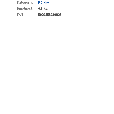
Kategória
:
PC Hry
Hmotnosť
:
0.3 kg
EAN
:
5026555039925