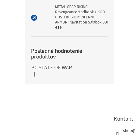
METAL GEAR RISING
Revengeance steelbook + KÓD
CUSTOM BODY INFERNO
ARMOR Playstation S3/Xbox 360
€19
Posledné hodnotenie
produktov
PC STATE OF WAR
|
Hodnotenie produktu je 5 z 5 hviezdičiek.
Z
á
p
ä
t
Kontakt
i
e
shop