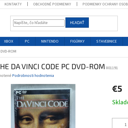
KONTAKTY
OBCHODNÉ PODMIENKY
PODMIENKY OCHRANY OSOB
HĽADAŤ
XBOX
PC
NINTENDO
FIGÚRKY
STAVEBNICE
C DVD-ROM
THE DA VINCI CODE PC DVD-ROM
801191
né
notené
Podrobnosti hodnotenia
nie
€5
u
Jednotk
Skla
cena:
iek.