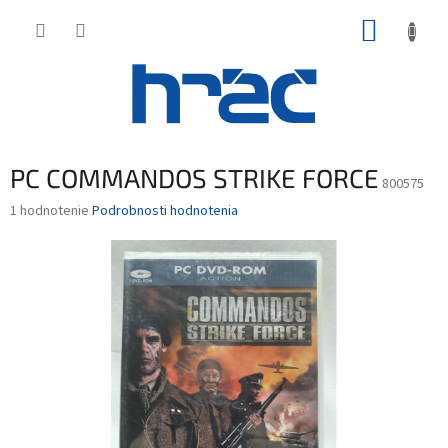
Prejsť
NÁKUP
na
obsah
KOŠÍK
PC COMMANDOS STRIKE FORCE
800575
Priemerné
1 hodnotenie
Podrobnosti hodnotenia
hodnotenie
produktu
je
4,0
z
5
hviezdičiek.