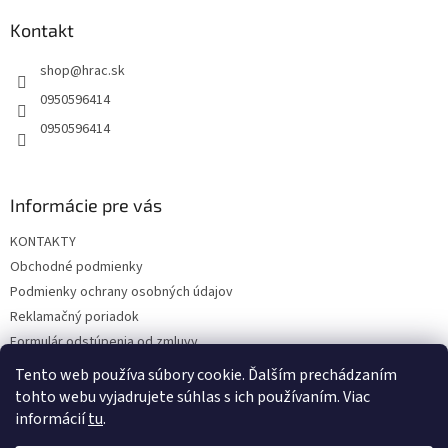
p
ä
Kontakt
t
shop
@
hrac.sk
i
e
0950596414
0950596414
Informácie pre vás
KONTAKTY
Obchodné podmienky
Podmienky ochrany osobných údajov
Reklamačný poriadok
Formulár odstúpenia od zmluvy
Reklamačný formulár
Tento web používa súbory cookie. Ďalším prechádzaním
tohto webu vyjadrujete súhlas s ich používaním. Viac
informácií
tu
.