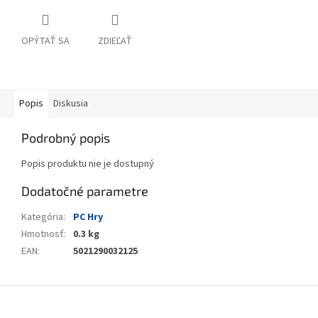
OPÝTAŤ SA
ZDIEĽAŤ
Popis
Diskusia
Podrobný popis
Popis produktu nie je dostupný
Dodatočné parametre
Kategória
:
PC Hry
Hmotnosť
:
0.3 kg
EAN
:
5021290032125
Z
á