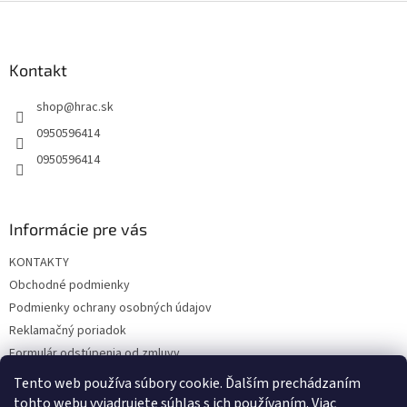
Z
á
p
ä
Kontakt
t
shop
@
hrac.sk
i
e
0950596414
0950596414
Informácie pre vás
KONTAKTY
Obchodné podmienky
Podmienky ochrany osobných údajov
Reklamačný poriadok
Formulár odstúpenia od zmluvy
Reklamačný formulár
Tento web používa súbory cookie. Ďalším prechádzaním
tohto webu vyjadrujete súhlas s ich používaním. Viac