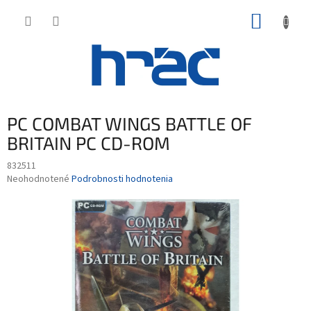
Prejsť
NÁKUP
na
obsah
KOŠÍK
PC COMBAT WINGS BATTLE OF
BRITAIN PC CD-ROM
832511
Priemerné
Neohodnotené
Podrobnosti hodnotenia
hodnotenie
produktu
je
0,0
z
5
hviezdičiek.