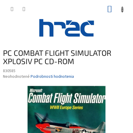
Prejsť
NÁKUP
na
obsah
KOŠÍK
PC COMBAT FLIGHT SIMULATOR
XPLOSIV PC CD-ROM
830585
Priemerné
Neohodnotené
Podrobnosti hodnotenia
hodnotenie
produktu
je
0,0
z
5
hviezdičiek.