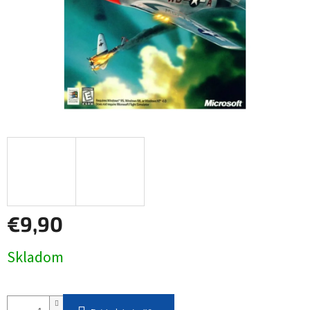
€9,90
Jednotková
Skladom
cena: