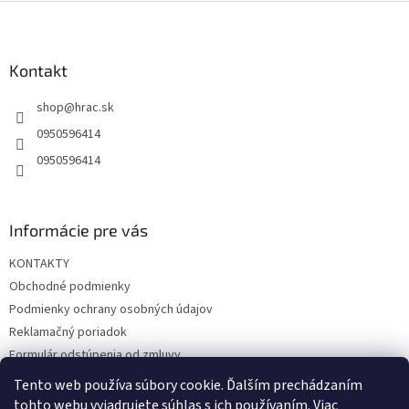
Z
á
p
ä
Kontakt
t
shop
@
hrac.sk
i
e
0950596414
0950596414
Informácie pre vás
KONTAKTY
Obchodné podmienky
Podmienky ochrany osobných údajov
Reklamačný poriadok
Formulár odstúpenia od zmluvy
Reklamačný formulár
Tento web používa súbory cookie. Ďalším prechádzaním
tohto webu vyjadrujete súhlas s ich používaním. Viac