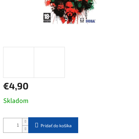
€4,90
Jednotková
Skladom
cena:
Pridať do košíka