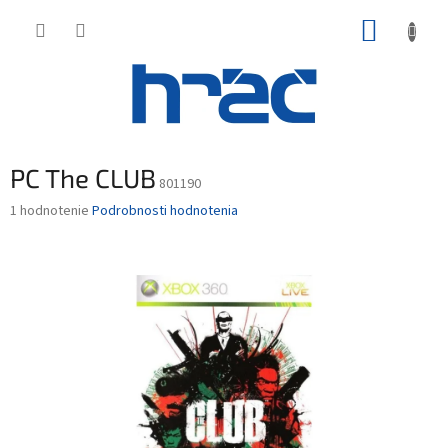
Prejsť
NÁKUP
na
obsah
KOŠÍK
PC The CLUB
801190
Priemerné
1 hodnotenie
Podrobnosti hodnotenia
hodnotenie
produktu
je
5,0
z
5
hviezdičiek.