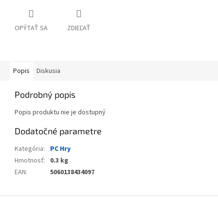
OPÝTAŤ SA
ZDIEĽAŤ
Popis
Diskusia
Podrobný popis
Popis produktu nie je dostupný
Dodatočné parametre
Kategória
:
PC Hry
Hmotnosť
:
0.3 kg
EAN
:
5060138434097
Z
á