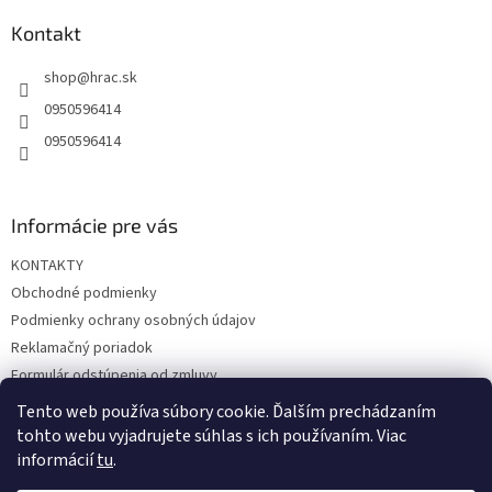
p
ä
Kontakt
t
shop
@
hrac.sk
i
e
0950596414
0950596414
Informácie pre vás
KONTAKTY
Obchodné podmienky
Podmienky ochrany osobných údajov
Reklamačný poriadok
Formulár odstúpenia od zmluvy
Reklamačný formulár
Tento web používa súbory cookie. Ďalším prechádzaním
tohto webu vyjadrujete súhlas s ich používaním. Viac
informácií
tu
.