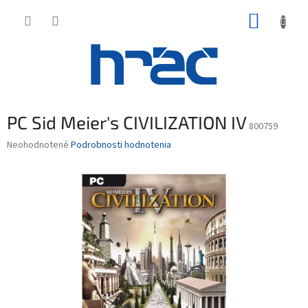
Prejsť
NÁKUP
na
obsah
KOŠÍK
PC Sid Meier's CIVILIZATION IV
800759
Priemerné
Neohodnotené
Podrobnosti hodnotenia
hodnotenie
produktu
je
0,0
z
5
hviezdičiek.