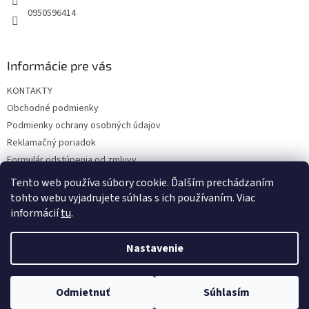
0950596414
Informácie pre vás
KONTAKTY
Obchodné podmienky
Podmienky ochrany osobných údajov
Reklamačný poriadok
Formulár odstúpenia od zmluvy
Reklamačný formulár
Tento web používa súbory cookie. Ďalším prechádzaním
tohto webu vyjadrujete súhlas s ich používaním. Viac
informácií
tu
.
Vytvoril Shoptet
Nastavenie
Copyright 2026
hrac.sk
. Všetky práva vyhradené.
Upraviť
Odmietnuť
Súhlasím
nastavenie cookies