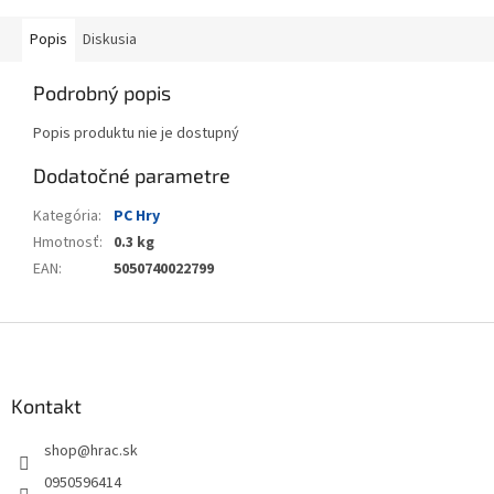
Popis
Diskusia
Podrobný popis
Popis produktu nie je dostupný
Dodatočné parametre
Kategória
:
PC Hry
Hmotnosť
:
0.3 kg
EAN
:
5050740022799
Z
á
p
ä
Kontakt
t
shop
@
hrac.sk
i
e
0950596414