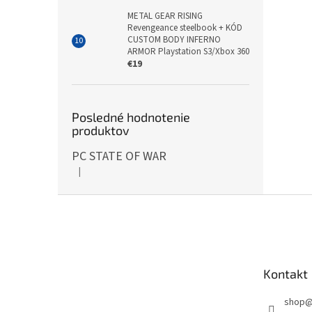
METAL GEAR RISING
Revengeance steelbook + KÓD
CUSTOM BODY INFERNO
ARMOR Playstation S3/Xbox 360
€19
Posledné hodnotenie
produktov
PC STATE OF WAR
|
Hodnotenie produktu je 5 z 5 hviezdičiek.
Z
á
p
ä
t
Kontakt
i
e
shop