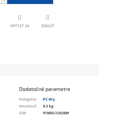
OPÝTAŤ SA
ZDIEĽAŤ
Dodatočné parametre
Kategória
:
PC Hry
Hmotnosť
:
0.3 kg
EAN
:
9780517101889