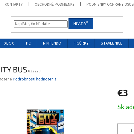
KONTAKTY
OBCHODNÉ PODMIENKY
PODMIENKY OCHRANY OSOB
HĽADAŤ
XBOX
PC
NINTENDO
FIGÚRKY
STAVEBNICE
CITY BUS
832278
né
notené
Podrobnosti hodnotenia
nie
€3
u
Jednotk
Skla
cena:
iek.