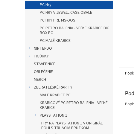
PC Hry
PC HRY V JEWELL CASE OBALE
PC HRY PRE MS-DOS
PC RETRO BALENIA - VEĽKÉ KRABICE BIG
BOX PC
PC MALÉ KRABICE
NINTENDO
FIGÚRKY
STAVEBNICE
OBLEČENIE
Popi
MERCH
ZBERATEĽSKÉ RARITY
Pod
MALÉ KRABICE PC
KRABICOVÉ PC RETRO BALENIA - VEĽKÉ
Popi
KRABICE
PLAYSTATION 1
HRY NA PLAYSTATION 1 V ORIGINÁL
FÓLII S TRHACÍM PRÚŽKOM