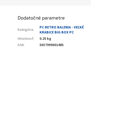
Dodatočné parametre
PC RETRO BALENIA - VEĽKÉ
Kategória
:
KRABICE BIG BOX PC
Hmotnosť
:
0.25 kg
EAN
:
5037999001485