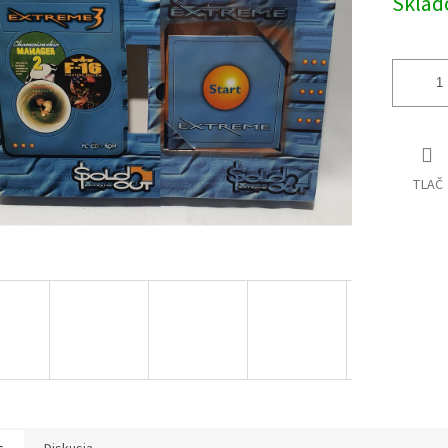
Skla
cena:
iek.
TLAČ