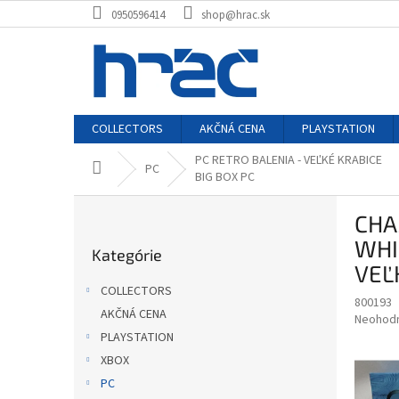
Prejsť
0950596414
shop@hrac.sk
na
obsah
COLLECTORS
AKČNÁ CENA
PLAYSTATION
PC RETRO BALENIA - VEĽKÉ KRABICE
Domov
PC
BIG BOX PC
B
CHA
o
Preskočiť
č
WHI
Kategórie
kategórie
n
VEĽ
ý
COLLECTORS
p
800193
AKČNÁ CENA
Priemer
Neohod
a
hodnote
PLAYSTATION
n
produkt
e
XBOX
je
l
PC
0,0