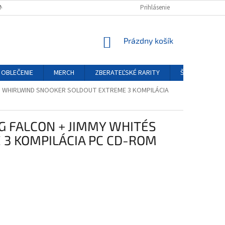
NÝCH ÚDAJOV
REKLAMAČNÝ PORIADOK
Prihlásenie
FORMULÁR ODSTÚPENIA O
NÁKUPNÝ
Prázdny košík
KOŠÍK
OBLEČENIE
MERCH
ZBERATEĽSKÉ RARITY
ŠPECIÁLNE EDÍ
´S WHIRLWIND SNOOKER SOLDOUT EXTREME 3 KOMPILÁCIA
G FALCON + JIMMY WHITE´S
3 KOMPILÁCIA PC CD-ROM
ová