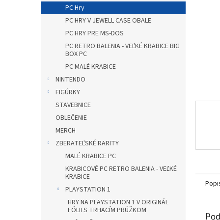
PC Hry
PC HRY V JEWELL CASE OBALE
PC HRY PRE MS-DOS
PC RETRO BALENIA - VEĽKÉ KRABICE BIG
BOX PC
PC MALÉ KRABICE
NINTENDO
FIGÚRKY
STAVEBNICE
OBLEČENIE
MERCH
ZBERATEĽSKÉ RARITY
MALÉ KRABICE PC
KRABICOVÉ PC RETRO BALENIA - VEĽKÉ
KRABICE
Popi
PLAYSTATION 1
HRY NA PLAYSTATION 1 V ORIGINÁL
FÓLII S TRHACÍM PRÚŽKOM
Pod