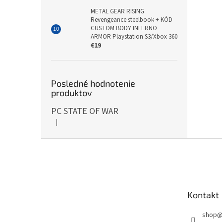
METAL GEAR RISING
Revengeance steelbook + KÓD
CUSTOM BODY INFERNO
ARMOR Playstation S3/Xbox 360
€19
Posledné hodnotenie
produktov
PC STATE OF WAR
|
Hodnotenie produktu je 5 z 5 hviezdičiek.
Z
á
p
ä
t
Kontakt
i
e
shop