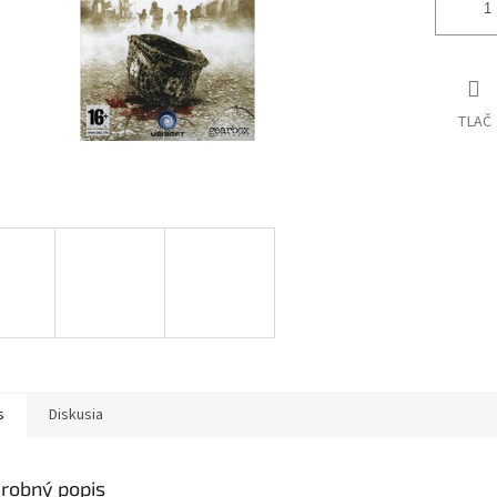
TLAČ
s
Diskusia
robný popis