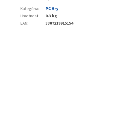
Kategória
:
PC Hry
Hmotnosť
:
0.3 kg
EAN
:
3307219915154