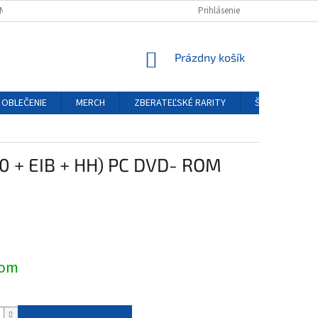
NÝCH ÚDAJOV
REKLAMAČNÝ PORIADOK
Prihlásenie
FORMULÁR ODSTÚPENIA O
NÁKUPNÝ
Prázdny košík
KOŠÍK
OBLEČENIE
MERCH
ZBERATEĽSKÉ RARITY
ŠPECIÁLNE EDÍ
 + EIB + HH) PC DVD- ROM
ová
dom