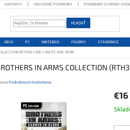
KONTAKTY
OBCHODNÉ PODMIENKY
PODMIENKY OCHRANY OSOB
HĽADAŤ
XBOX
PC
NINTENDO
FIGÚRKY
STAVEBNICE
LLECTION (RTH30 + EIB + HH) PC DVD- ROM
BROTHERS IN ARMS COLLECTION (RTH30
né
tenia
Podrobnosti hodnotenia
nie
€16
u
Jednotk
Skla
cena:
iek.