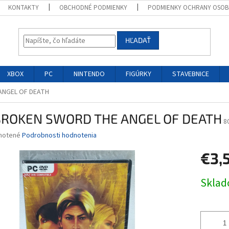
KONTAKTY
OBCHODNÉ PODMIENKY
PODMIENKY OCHRANY OSOB
HĽADAŤ
XBOX
PC
NINTENDO
FIGÚRKY
STAVEBNICE
ANGEL OF DEATH
BROKEN SWORD THE ANGEL OF DEATH
8
né
notené
Podrobnosti hodnotenia
nie
€3,
u
Jednotk
Skla
cena:
iek.