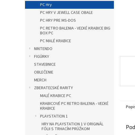
PC Hry
PC HRY V JEWELL CASE OBALE
PC HRY PRE MS-DOS
PC RETRO BALENIA - VEĽKÉ KRABICE BIG
BOX PC
PC MALÉ KRABICE
NINTENDO
FIGÚRKY
STAVEBNICE
OBLEČENIE
MERCH
ZBERATEĽSKÉ RARITY
MALÉ KRABICE PC
KRABICOVÉ PC RETRO BALENIA - VEĽKÉ
Popi
KRABICE
PLAYSTATION 1
HRY NA PLAYSTATION 1 V ORIGINÁL
Pod
FÓLII S TRHACÍM PRÚŽKOM