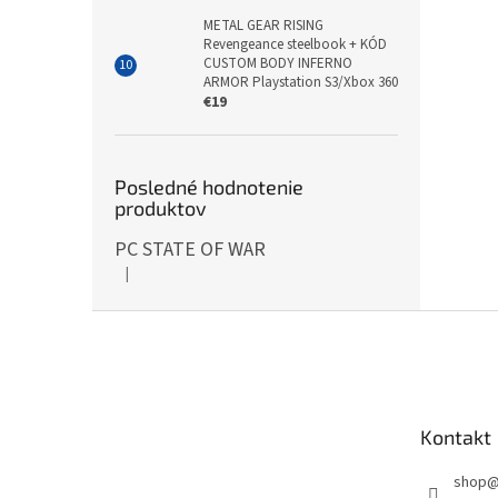
METAL GEAR RISING
Revengeance steelbook + KÓD
CUSTOM BODY INFERNO
ARMOR Playstation S3/Xbox 360
€19
Posledné hodnotenie
produktov
PC STATE OF WAR
|
Hodnotenie produktu je 5 z 5 hviezdičiek.
Z
á
p
ä
t
Kontakt
i
e
shop