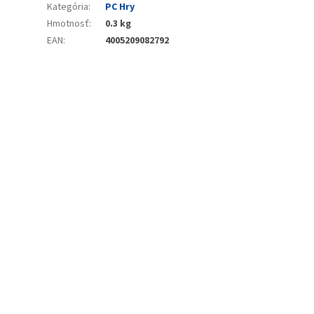
Kategória
:
PC Hry
Hmotnosť
:
0.3 kg
EAN
:
4005209082792